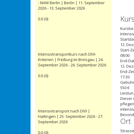
- NAW Berlin | Berlin | 11. September
2026 - 13. September 2026
Kur
0.0
(
0
)
Kursbe
Intensi
Startd
12. De
Start-Ze
Intensivtransportkurs nach DIVI-
08:00
Kriterien | Freiburg im Breisgau | 24.
End-Da
September 2026 - 26. September 2026
12. De
End-Zei
0.0
(
0
)
17:30
Gebüh
550 €
Leistun
Dieser 
pfleger
intensi
Intensivtransport nach DIVI |
Besond
Hattingen | 25. September 2026 - 27.
Ort
September 2026
Strasse
0.0
(
0
)