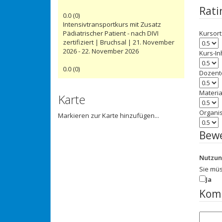
Rati
0.0
(
0
)
Intensivtransportkurs mit Zusatz
Pädiatrischer Patient - nach DIVI
Kursort
zertifiziert | Bruchsal | 21. November
2026 - 22. November 2026
Kurs-In
0.0
(
0
)
Dozent
Materia
Karte
Organi
Markieren zur Karte hinzufügen...
Bew
Nutzu
Sie mü
Ja
Kom