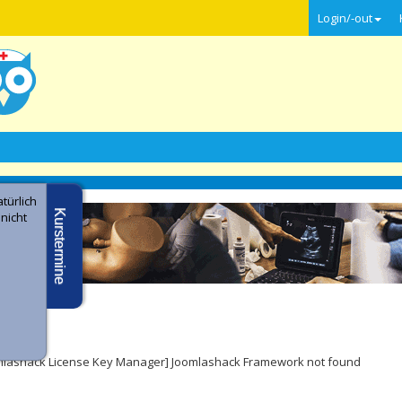
Login/-out
türlich
Kurstermine
 nicht
e -
ler
mlashack License Key Manager] Joomlashack Framework not found