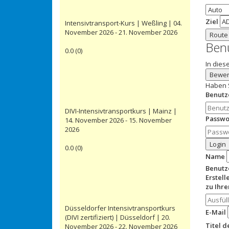
Ziel
Intensivtransport-Kurs | Weßling | 04.
November 2026 - 21. November 2026
Route
Ben
0.0
(
0
)
In dies
Bewer
Haben 
Benut
DIVI-Intensivtransportkurs | Mainz |
Passwo
14. November 2026 - 15. November
2026
Login
0.0
(
0
)
Name
Benut
Erstell
zu Ihr
Düsseldorfer Intensivtransportkurs
E-Mail
(DIVI zertifiziert) | Düsseldorf | 20.
Titel 
November 2026 - 22. November 2026