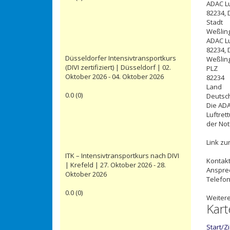
ADAC Lu
82234, 
Stadt
Weßlin
ADAC Lu
82234, 
Düsseldorfer Intensivtransportkurs
Weßlin
(DIVI zertifiziert) | Düsseldorf | 02.
PLZ
Oktober 2026 - 04. Oktober 2026
82234
Land
0.0
(
0
)
Deutsc
Die AD
Luftret
der Not
Link z
ITK – Intensivtransportkurs nach DIVI
Kontak
| Krefeld | 27. Oktober 2026 - 28.
Anspre
Oktober 2026
Telefon
0.0
(
0
)
Weitere
Kart
Start/Z