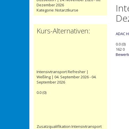
Int
Dezember 2026
Kategorie:
Notarztkurse
De
Kurs-Alternativen:
ADAC 
0.0
(
0
)
162
0
Bewert
Intensivtransport Refresher |
Weßling | 04. September 2026 - 04.
September 2026
0.0
(
0
)
Zusatzqualifikation Intensivtransport