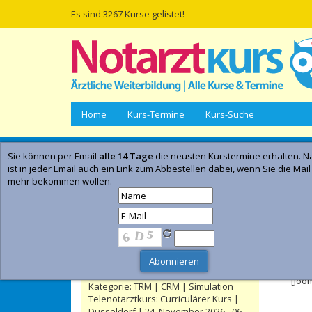
Es sind 3267 Kurse gelistet!
Home
Kurs-Termine
Kurs-Suche
Sie können per Email
alle 14 Tage
die neusten Kurstermine erhalten. Na
Empfohlene Kurse | Anzeige
ist in jeder Email auch ein Link zum Abbestellen dabei, wenn Sie die Mail
mehr bekommen wollen.
Telenotarztkurs: Curriculärer Kurs |
Kiel | 15. September 2026 - 27.
September 2026
- Anzeig
Kategorie:
Notarztkurse
TRM Masterclass - Präsenzseminar |
Feh
Düsseldorf | 13. November 2026 - 15.
November 2026
[Joo
Kategorie:
TRM | CRM | Simulation
Telenotarztkurs: Curriculärer Kurs |
Düsseldorf | 24. November 2026 - 06.