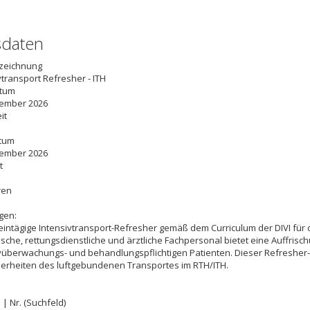
sdaten
zeichnung
vtransport Refresher - ITH
atum
zember 2026
it
tum
zember 2026
t
ren
gen:
eintägige Intensivtransport-Refresher gemäß dem Curriculum der DIVI für 
ische, rettungsdienstliche und ärztliche Fachpersonal bietet eine Auffrisc
vüberwachungs- und behandlungspflichtigen Patienten. Dieser Refresher
erheiten des luftgebundenen Transportes im RTH/ITH.
 | Nr. (Suchfeld)