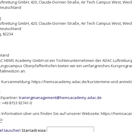
ftrettung GmbH, 420, Claude-Dornier-Straße, Air Tech Campus West, Weic
Deutschland
g
ftrettung GmbH, 420, Claude-Dornier-Straße, Air Tech Campus West, Weic
Deutschland
g
,
82234
hland
AC HEMS Academy GmbH ist ein Tochterunternehmen der ADAC Luftrettun
tungscampus Oberpfaffenhofen bieten wir ein umfangreiches Kursprogram
fallmedizin an.
ur Kursanmeldung: https://hemsacademy.adac.de/kurstermine-und-anmel
t
chpartner:
trainingmanagement@hemsacademy.adac.de
: +49 8153 92741-0
 Information über uns finden Sie auf unserer Webseite: https://hemsac
e
iel tauschen
Startadresse