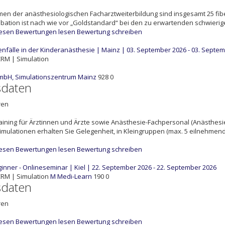
en der anästhesiologischen Facharztweiterbildung sind insgesamt 25 fi
ubation ist nach wie vor „Goldstandard“ bei den zu erwartenden schwieri
lesen
Bewertungen lesen
Bewertung schreiben
nfälle in der Kinderanästhesie | Mainz | 03. September 2026 - 03. Septe
RM | Simulation
mbH, Simulationszentrum Mainz
928
0
sdaten
ren
ining für Ärztinnen und Ärzte sowie Anästhesie-Fachpersonal (Anästhesie-
imulationen erhalten Sie Gelegenheit, in Kleingruppen (max. 5 eilnehmend
lesen
Bewertungen lesen
Bewertung schreiben
nner - Onlineseminar | Kiel | 22. September 2026 - 22. September 2026
RM | Simulation
M
Medi-Learn
190
0
sdaten
ren
lesen
Bewertungen lesen
Bewertung schreiben