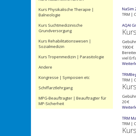
NaSim 2
Kurs Physikalische Therapie |
TRM | C
Balneologie
Kurs Suchtmedizinische
AQAI G
Kur
Grundversorgung
Kurs Rehabilitationswesen |
Gebüh
Sozialmedizin
1900 €
Bereite
Kurs Tropenmedizin | Parasitologie
viel Er
Weiter
Andere
TRMBegi
Kongresse | Symposien etc
TRM | C
Kur
Schiffarztlehrgang
Gebüh
MPG-Beauftragter | Beauftragter für
20 €
MP-Sicherheit
Weiter
TRM Mas
TRM | C
Kur