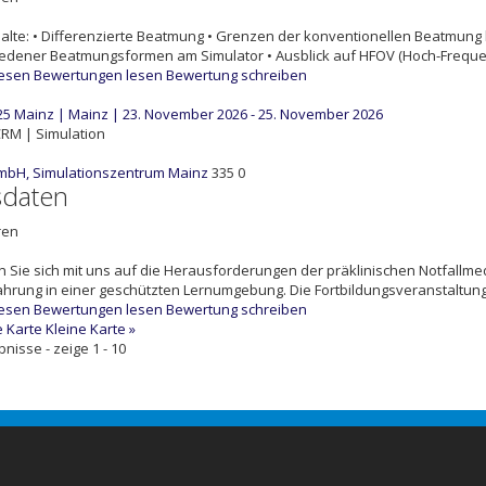
alte: • Differenzierte Beatmung • Grenzen der konventionellen Beatmung
edener Beatmungsformen am Simulator • Ausblick auf HFOV (Hoch-Frequenz-
lesen
Bewertungen lesen
Bewertung schreiben
5 Mainz | Mainz | 23. November 2026 - 25. November 2026
RM | Simulation
mbH, Simulationszentrum Mainz
335
0
sdaten
ren
n Sie sich mit uns auf die Herausforderungen der präklinischen Notfallme
fahrung in einer geschützten Lernumgebung. Die Fortbildungsveranstaltung 
lesen
Bewertungen lesen
Bewertung schreiben
 Karte
Kleine Karte »
bnisse - zeige 1 - 10