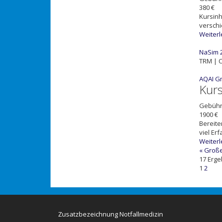
380 €
Kursinh
verschi
Weiter
NaSim 2
TRM | C
AQAI G
Kur
Gebüh
1900 €
Bereite
viel Er
Weiter
« Große
17 Erge
1
2
Zusatzbezeichnung Notfallmedizin