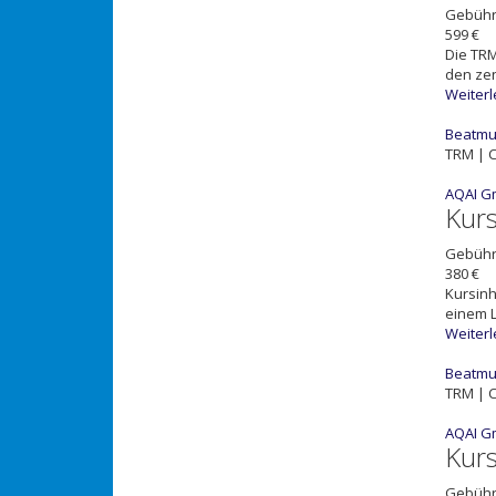
Gebüh
599 €
Die TR
den zen
Weiter
Beatmun
TRM | C
AQAI G
Kur
Gebüh
380 €
Kursinh
einem L
Weiter
Beatmun
TRM | C
AQAI G
Kur
Gebüh