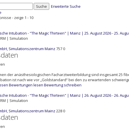
Suche
Erweiterte Suche
e
bnisse - zeige 1 - 10
ische Intubation - "The Magic Thirteen" | Mainz | 25. August 2026 - 25. Augu
RM | Simulation
mbH, Simulationszentrum Mainz
757
0
sdaten
ren
en der anästhesiologischen Facharztweiterbildung sind insgesamt 25 fi
ubation ist nach wie vor „Goldstandard“ bei den zu erwartenden schwieri
lesen
Bewertungen lesen
Bewertung schreiben
ische Intubation - "The Magic Thirteen" | Mainz | 26. August 2026 - 26. Augu
RM | Simulation
mbH, Simulationszentrum Mainz
228
0
sdaten
ren