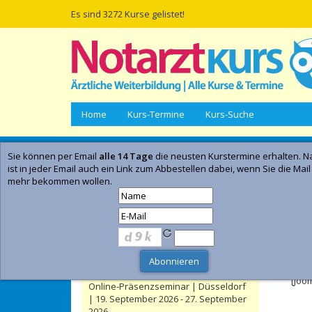
Es sind 3272 Kurse gelistet!
Home
Kurs-Termine
Kurs-Suche
Sie können per Email
alle 14 Tage
die neusten Kurstermine erhalten. Na
Empfohlene Kurse | Anzeige
ist in jeder Email auch ein Link zum Abbestellen dabei, wenn Sie die Mail
mehr bekommen wollen.
Düsseldorfer Notarztkurs / 80 Std.
Kurs Notfallmedizin (Online-Anteil und
5 Präsenztage / Bildungsurlaub
- Anzeig
möglich) | Düsseldorf | 19. September
2026 - 23. September 2026
Feh
Kategorie:
Notarztkurse
Leitender Notarzt - LNA / Orgl Kurs
[Joo
Online-Präsenzseminar | Düsseldorf
| 19. September 2026 - 27. September
2026