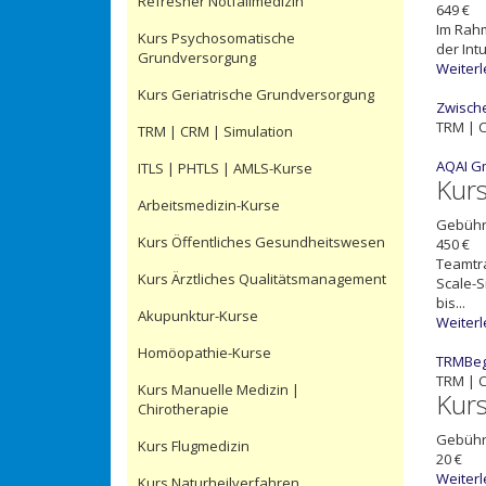
Refresher Notfallmedizin
649 €
Im Rahm
Kurs Psychosomatische
der Int
Grundversorgung
Weiter
Kurs Geriatrische Grundversorgung
Zwische
TRM | C
TRM | CRM | Simulation
AQAI G
ITLS | PHTLS | AMLS-Kurse
Kur
Arbeitsmedizin-Kurse
Gebüh
Kurs Öffentliches Gesundheitswesen
450 €
Teamtra
Kurs Ärztliches Qualitätsmanagement
Scale-S
bis...
Akupunktur-Kurse
Weiter
Homöopathie-Kurse
TRMBegi
TRM | C
Kurs Manuelle Medizin |
Kur
Chirotherapie
Gebüh
Kurs Flugmedizin
20 €
Weiter
Kurs Naturheilverfahren