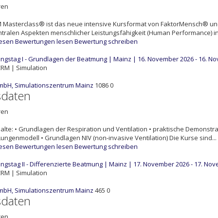
ren
M Masterclass® ist das neue intensive Kursformat von FaktorMensch® u
tralen Aspekten menschlicher Leistungsfähigkeit (Human Performance) in d
lesen
Bewertungen lesen
Bewertung schreiben
gstag I - Grundlagen der Beatmung | Mainz | 16. November 2026 - 16. N
RM | Simulation
mbH, Simulationszentrum Mainz
1086
0
sdaten
ren
alte: • Grundlagen der Respiration und Ventilation • praktische Demonstr
ungenmodell • Grundlagen NIV (non-invasive Ventilation) Die Kurse sind...
lesen
Bewertungen lesen
Bewertung schreiben
gstag II - Differenzierte Beatmung | Mainz | 17. November 2026 - 17. No
RM | Simulation
mbH, Simulationszentrum Mainz
465
0
sdaten
ren