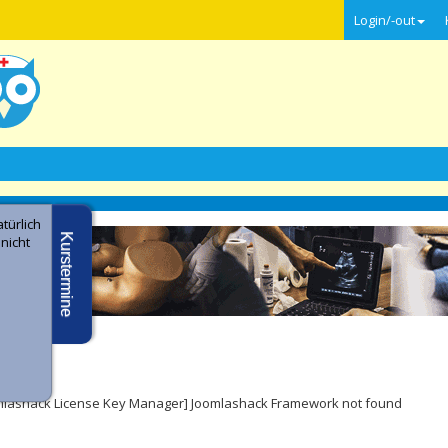
Login/-out
türlich
Kurstermine
 nicht
e -
ler
mlashack License Key Manager] Joomlashack Framework not found