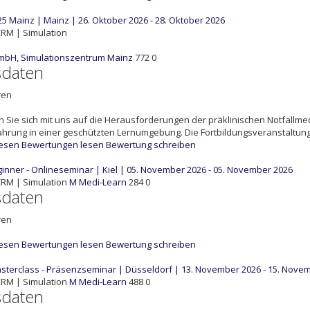
5 Mainz | Mainz | 26. Oktober 2026 - 28. Oktober 2026
RM | Simulation
mbH, Simulationszentrum Mainz
772
0
sdaten
ren
n Sie sich mit uns auf die Herausforderungen der präklinischen Notfallme
fahrung in einer geschützten Lernumgebung. Die Fortbildungsveranstaltung 
lesen
Bewertungen lesen
Bewertung schreiben
nner - Onlineseminar | Kiel | 05. November 2026 - 05. November 2026
RM | Simulation
M
Medi-Learn
284
0
sdaten
ren
lesen
Bewertungen lesen
Bewertung schreiben
terclass - Präsenzseminar | Düsseldorf | 13. November 2026 - 15. Nove
RM | Simulation
M
Medi-Learn
488
0
sdaten