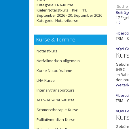
Kategorie:
LNA-Kurse
Kieler Notarztkurs | Kiel | 11.
Beiträg
September 2026 - 20. September 2026
17 Erge
Kategorie:
Notarztkurse
1
2
Fiberot
TRM | C
Kurse & Termine
AQAI G
Notarztkurs
Kur
Notfallmedizin allgemein
Gebüh
649 €
Kurse Notaufnahme
Im Rahm
der Int
LNA-Kurse
Weiter
Intensivtransportkurs
Fiberot
ACLS/ALS/PALS-Kurse
TRM | C
Schmerztherapie-Kurse
AQAI G
Kur
Palliativmedizin-Kurse
Gebüh