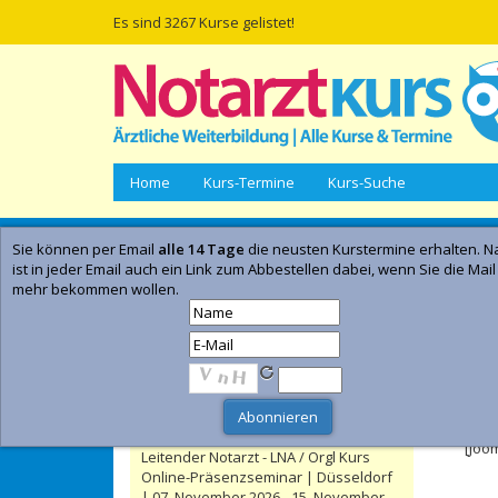
Es sind 3267 Kurse gelistet!
Home
Kurs-Termine
Kurs-Suche
Sie können per Email
alle 14 Tage
die neusten Kurstermine erhalten. Na
Empfohlene Kurse | Anzeige
ist in jeder Email auch ein Link zum Abbestellen dabei, wenn Sie die Mail
mehr bekommen wollen.
Düsseldorfer Notarztkurs |
Düsseldorf | 02. Oktober 2026 - 11.
Oktober 2026
- Anzeig
Kategorie:
Notarztkurse
Kieler Notarztkurs | Kiel | 11.
Feh
September 2026 - 20. September 2026
Kategorie:
Notarztkurse
[Joo
Leitender Notarzt - LNA / Orgl Kurs
Online-Präsenzseminar | Düsseldorf
| 07. November 2026 - 15. November