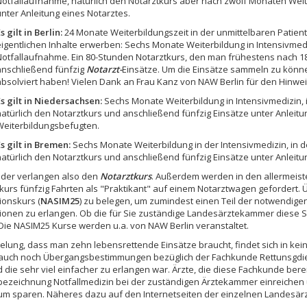
Notfallaufnahme, natürlich den Notarztkurs aber nach zwölf Monaten Weit
unter Anleitung eines Notarztes.
s gilt in Berlin:
24 Monate Weiterbildungszeit in der unmittelbaren Patie
eigentlichen Inhalte erwerben: Sechs Monate Weiterbildung in Intensivmed
Notfallaufnahme. Ein 80-Stunden Notarztkurs, den man frühestens nach 1
anschließend fünfzig
Notarzt-
Einsätze. Um die Einsätze sammeln zu könn
absolviert haben! Vielen Dank an Frau Kanz von NAW Berlin für den Hinw
Es gilt in Niedersachsen:
Sechs Monate Weiterbildung in Intensivmedizin, 
natürlich den Notarztkurs und anschließend fünfzig Einsätze unter Anleit
Weiterbildungsbefugten.
Es gilt in Bremen:
Sechs Monate Weiterbildung in der Intensivmedizin, in d
natürlich den Notarztkurs und anschließend fünfzig Einsätze unter Anleitu
nder verlangen also den
Notarztkurs
. Außerdem werden in den allermeis
kurs fünfzig Fahrten als "Praktikant" auf einem Notarztwagen gefordert. Ü
ionskurs (
NASIM25
) zu belegen, um zumindest einen Teil der notwendigen
ionen zu erlangen. Ob die für Sie zuständige Landesärztekammer diese 
 Die NASIM25 Kurse werden u.a. von NAW Berlin veranstaltet.
elung, dass man zehn lebensrettende Einsätze braucht, findet sich in ke
 auch noch Übergangsbestimmungen bezüglich der Fachkunde Rettunsgdien
 die sehr viel einfacher zu erlangen war. Ärzte, die diese Fachkunde ber
ezeichnung Notfallmedizin bei der zuständigen Ärztekammer einreichen 
um sparen. Näheres dazu auf den Internetseiten der einzelnen Landesä