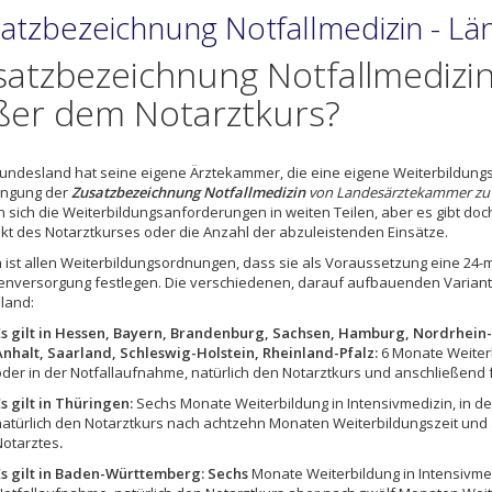
atzbezeichnung Notfallmedizin - L
atzbezeichnung Notfallmedizin
ßer dem Notarztkurs?
undesland hat seine eigene Ärztekammer, die eine eigene Weiterbildung
angung der
Zusatzbezeichnung Notfallmedizin
von Landesärztekammer zu 
n sich die Weiterbildungsanforderungen in weiten Teilen, aber es gibt doc
kt des Notarztkurses oder die Anzahl der abzuleistenden Einsätze.
ist allen Weiterbildungsordnungen, dass sie als Voraussetzung eine 24-m
enversorgung festlegen. Die verschiedenen, darauf aufbauenden Variant
land:
Es gilt in Hessen, Bayern, Brandenburg, Sachsen, Hamburg, Nordrhe
Anhalt, Saarland, Schleswig-Holstein, Rheinland-Pfalz:
6 Monate Weiterb
oder in der Notfallaufnahme, natürlich den Notarztkurs und anschließend f
Es gilt in Thüringen:
Sechs Monate Weiterbildung in Intensivmedizin, in de
natürlich den Notarztkurs nach achtzehn Monaten Weiterbildungszeit und 
Notarztes
.
Es gilt in Baden-Württemberg: Sechs
Monate Weiterbildung in Intensivmed