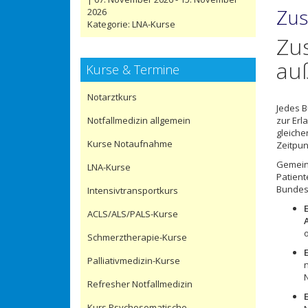
Zus
2026
Kategorie:
LNA-Kurse
Zus
au
Kurse & Termine
Notarztkurs
Jedes B
Notfallmedizin allgemein
zur Erl
gleiche
Kurse Notaufnahme
Zeitpun
Gemein 
LNA-Kurse
Patient
Bundes
Intensivtransportkurs
ACLS/ALS/PALS-Kurse
Schmerztherapie-Kurse
Palliativmedizin-Kurse
Refresher Notfallmedizin
Kurs Psychosomatische