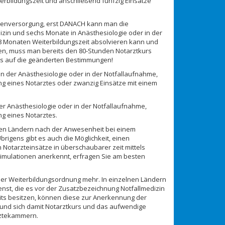
erbildungszeit und anschließend fünfzig Einsätze
ntenversorgung, erst DANACH kann man die
izin und sechs Monate in Anästhesiologie oder in der
8 Monaten Weiterbildungszeit absolvieren kann und
en, muss man bereits den 80-Stunden Notarztkurs
eis auf die geänderten Bestimmungen!
in der Anästhesiologie oder in der Notfallaufnahme,
ung eines Notarztes oder zwanzig Einsätze mit einem
er Anästhesiologie oder in der Notfallaufnahme,
ng eines Notarztes.
ten Ländern nach der Anwesenheit bei einem
brigens gibt es auch die Möglichkeit, einen
 Notarzteinsätze in überschaubarer zeit mittels
Simulationen anerkennt, erfragen Sie am besten
iner Weiterbildungsordnung mehr. In einzelnen Ländern
st, die es vor der Zusatzbezeichnung Notfallmedizin
eits besitzen, können diese zur Anerkennung der
und sich damit Notarztkurs und das aufwendige
rztekammern.