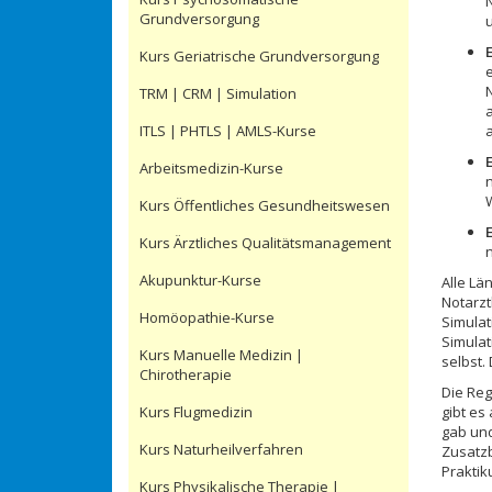
Grundversorgung
E
Kurs Geriatrische Grundversorgung
TRM | CRM | Simulation
ITLS | PHTLS | AMLS-Kurse
Arbeitsmedizin-Kurse
Kurs Öffentliches Gesundheitswesen
Kurs Ärztliches Qualitätsmanagement
Akupunktur-Kurse
Alle Lä
Notarzt
Homöopathie-Kurse
Simulat
Simulat
Kurs Manuelle Medizin |
selbst.
Chirotherapie
Die Reg
Kurs Flugmedizin
gibt es
gab und
Kurs Naturheilverfahren
Zusatzb
Praktik
Kurs Physikalische Therapie |