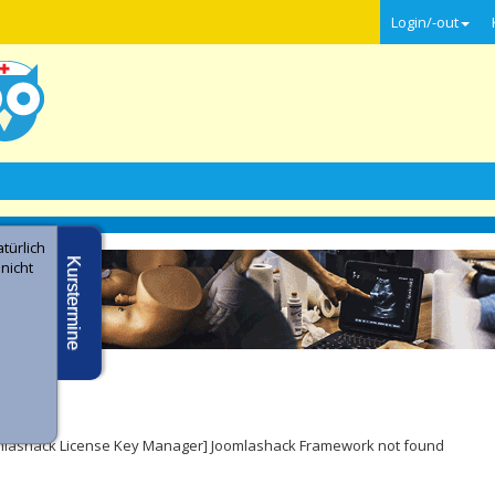
Login/-out
türlich
Kurstermine
 nicht
e -
ler
mlashack License Key Manager] Joomlashack Framework not found