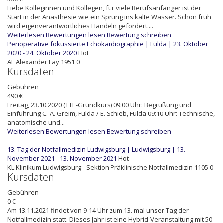
Liebe Kolleginnen und Kollegen, für viele Berufsanfänger ist der
Start in der Anästhesie wie ein Sprung ins kalte Wasser. Schon früh
wird eigenverantwortliches Handeln gefordert....
Weiterlesen
Bewertungen lesen
Bewertung schreiben
Perioperative fokussierte Echokardiographie | Fulda | 23. Oktober
2020 - 24. Oktober 2020
Hot
AL
Alexander Lay
1951
0
Kursdaten
Gebühren
490 €
Freitag, 23.10.2020 (TTE-Grundkurs) 09:00 Uhr: Begrüßung und
Einführung C.-A. Greim, Fulda / E. Schieb, Fulda 09:10 Uhr: Technische,
anatomische und...
Weiterlesen
Bewertungen lesen
Bewertung schreiben
13. Tag der Notfallmedizin Ludwigsburg | Ludwigsburg | 13.
November 2021 - 13. November 2021
Hot
KL
Klinikum Ludwigsburg - Sektion Präklinische Notfallmedizin
1105
0
Kursdaten
Gebühren
0 €
Am 13.11.2021 findet von 9-14 Uhr zum 13. mal unser Tag der
Notfallmedizin statt. Dieses Jahr ist eine Hybrid-Veranstaltung mit 50