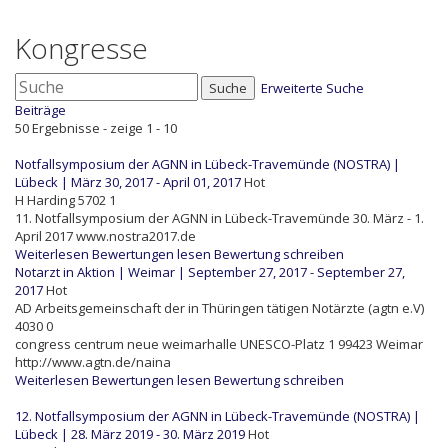
Kongresse
Suche
Erweiterte Suche
Beiträge
50 Ergebnisse - zeige 1 - 10
Notfallsymposium der AGNN in Lübeck-Travemünde (NOSTRA) |
Lübeck | März 30, 2017 - April 01, 2017
Hot
H
Harding
5702
1
11. Notfallsymposium der AGNN in Lübeck-Travemünde 30. März - 1.
April 2017 www.nostra2017.de
Weiterlesen
Bewertungen lesen
Bewertung schreiben
Notarzt in Aktion | Weimar | September 27, 2017 - September 27,
2017
Hot
AD
Arbeitsgemeinschaft der in Thüringen tätigen Notärzte (agtn e.V)
4030
0
congress centrum neue weimarhalle UNESCO-Platz 1 99423 Weimar
http://www.agtn.de/naina
Weiterlesen
Bewertungen lesen
Bewertung schreiben
12. Notfallsymposium der AGNN in Lübeck-Travemünde (NOSTRA) |
Lübeck | 28. März 2019 - 30. März 2019
Hot