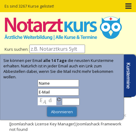
Es sind 3267 Kurse gelistet!
Kurs suchen:
Sie können per Email
alle 14 Tage
die neusten Kurstermine
Home
Kurs-Termine
Kurs-Suche
Kurstermine
erhalten. Natürlich ist in jeder Email auch ein Link zum
Abbestellen dabei, wenn Sie die Mail nicht mehr bekommen
wollen.
- Anzeige -
×
Fehler
[Joomlashack License Key Manager] Joomlashack Framework
not found