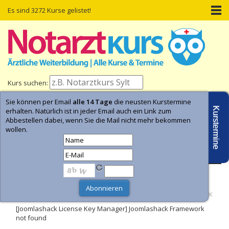
Es sind 3272 Kurse gelistet!
Kurs suchen:
Sie können per Email
alle 14 Tage
die neusten Kurstermine
Home
Kurs-Termine
Kurs-Suche
Kurstermine
erhalten. Natürlich ist in jeder Email auch ein Link zum
Abbestellen dabei, wenn Sie die Mail nicht mehr bekommen
wollen.
- Anzeige -
×
Fehler
[Joomlashack License Key Manager] Joomlashack Framework
not found