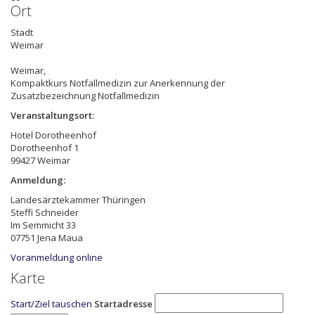
Ort
Stadt
Weimar
Weimar
,
Kompaktkurs Notfallmedizin zur Anerkennung der
Zusatzbezeichnung Notfallmedizin
Veranstaltungsort:
Hotel Dorotheenhof
Dorotheenhof 1
99427 Weimar
Anmeldung:
Landesärztekammer Thüringen
Steffi Schneider
Im Semmicht 33
07751 Jena Maua
Voranmeldung online
Karte
Start/Ziel tauschen
Startadresse