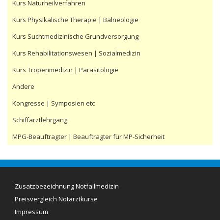
Kurs Naturheilverfahren
Kurs Physikalische Therapie | Balneologie
Kurs Suchtmedizinische Grundversorgung
Kurs Rehabilitationswesen | Sozialmedizin
Kurs Tropenmedizin | Parasitologie
Andere
Kongresse | Symposien etc
Schiffarztlehrgang
MPG-Beauftragter | Beauftragter für MP-Sicherheit
Zusatzbezeichnung Notfallmedizin
Preisvergleich Notarztkurse
Impressum
Aktuelle Preise (08/2016):