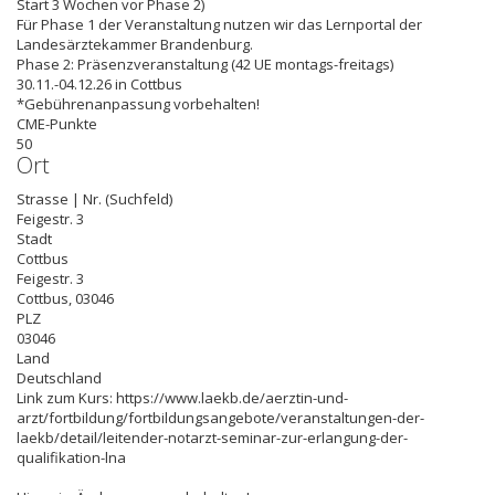
Start 3 Wochen vor Phase 2)
Für Phase 1 der Veranstaltung nutzen wir das Lernportal der
Landesärztekammer Brandenburg.
Phase 2: Präsenzveranstaltung (42 UE montags-freitags)
30.11.-04.12.26 in Cottbus
*Gebührenanpassung vorbehalten!
CME-Punkte
50
Ort
Strasse | Nr. (Suchfeld)
Feigestr. 3
Stadt
Cottbus
Feigestr. 3
Cottbus
,
03046
PLZ
03046
Land
Deutschland
Link zum Kurs: https://www.laekb.de/aerztin-und-
arzt/fortbildung/fortbildungsangebote/veranstaltungen-der-
laekb/detail/leitender-notarzt-seminar-zur-erlangung-der-
qualifikation-lna