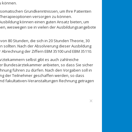
zu können.
osomatischen Grundkenntnissen, um Ihre Patienten
 Therapieoptionen versorgen zu können.
Ausbildung können einen guten Ansatz bieten, um
men, weswegen sie in vielen der Ausbildungsangebote
on 80 Stunden, die sich in 20 Stunden Theorie, 30
 sollten. Nach der Absolvierung dieser Ausbildung
zur Abrechnung der Ziffern EBM 35100 und EBM 35110.
Ärztekammern selbst gibt es auch zahlreiche
der Bundesärztekammer anbieten, so dass Sie sicher
hnung führen zu dürfen. Nach den Vorgaben soll in
ng der Teilnehmer geschaffen werden, so dass
 und fakultativen-Veranstaltungen Rechnung getragen
×