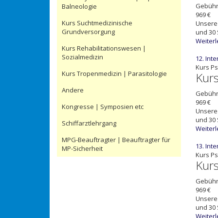
Gebüh
Balneologie
969 €
Kurs Suchtmedizinische
Unsere 
Grundversorgung
und 30 
Weiter
Kurs Rehabilitationswesen |
Sozialmedizin
12. Int
Kurs P
Kurs Tropenmedizin | Parasitologie
Kur
Andere
Gebüh
969 €
Kongresse | Symposien etc
Unsere 
und 30 
Schiffarztlehrgang
Weiter
MPG-Beauftragter | Beauftragter für
13. Int
MP-Sicherheit
Kurs P
Kur
Gebüh
969 €
Unsere 
und 30 
Weiter