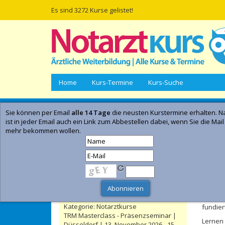
Es sind 3272 Kurse gelistet!
Home
Kurs-Termine
Kurs-Suche
Sie können per Email
alle 14 Tage
die neusten Kurstermine erhalten. Na
Empfohlene Kurse | Anzeige
ist in jeder Email auch ein Link zum Abbestellen dabei, wenn Sie die Mail
mehr bekommen wollen.
Notarztkurs Ingolstadt | Ingolstadt |
20. November 2026 - 29. November
2026
- Anzeig
Kategorie:
Notarztkurse
Kur
NASIM 25 - Notarztsimulation |
Düsseldorf | 03. September 2026 - 05.
September 2026
Viele E
Kategorie:
Notarztkurse
fundier
TRM Masterclass - Präsenzseminar |
Lernen
Düsseldorf | 13. November 2026 - 15.