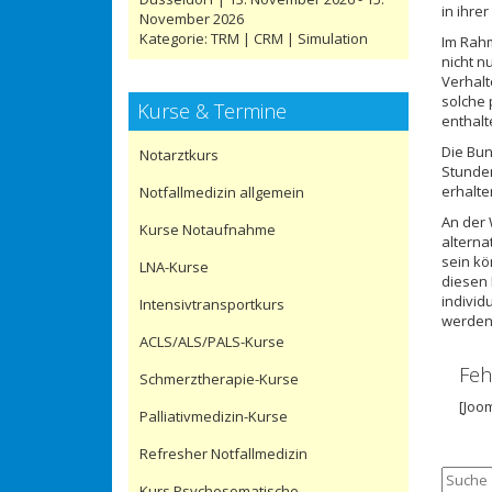
in ihre
November 2026
Kategorie:
TRM | CRM | Simulation
Im Rahm
nicht 
Verhalt
solche 
Kurse & Termine
enthalt
Die Bun
Notarztkurs
Stunden
erhalte
Notfallmedizin allgemein
An der 
Kurse Notaufnahme
alterna
sein kö
LNA-Kurse
diesen 
individ
Intensivtransportkurs
werden
ACLS/ALS/PALS-Kurse
Feh
Schmerztherapie-Kurse
[Joo
Palliativmedizin-Kurse
Refresher Notfallmedizin
Kurs Psychosomatische