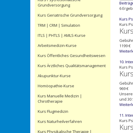
Beiträg
Grundversorgung
6 Ergebn
Kurs Geriatrische Grundversorgung
Kurs Ps
Kurs P
TRM | CRM | Simulation
Kur
ITLS | PHTLS | AMLS-Kurse
Gebüh
Arbeitsmedizin-Kurse
1199 €
Weiter
Kurs Öffentliches Gesundheitswesen
10. Int
Kurs Ärztliches Qualitätsmanagement
Kurs P
Kur
Akupunktur-Kurse
Gebüh
Homöopathie-Kurse
969 €
Unsere 
Kurs Manuelle Medizin |
und 30 
Chirotherapie
Weiter
Kurs Flugmedizin
11. Int
Kurs P
Kurs Naturheilverfahren
Kur
Kurs Physikalische Therapie |