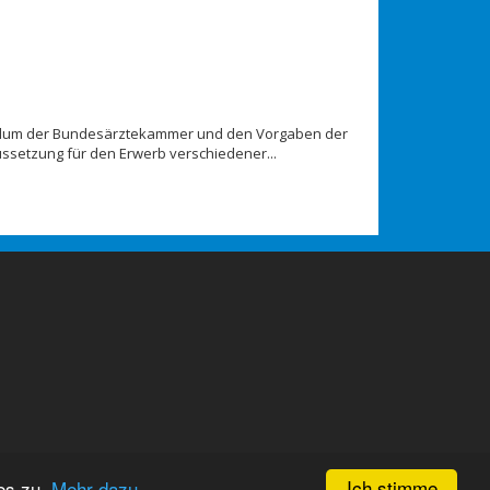
culum der Bundesärztekammer und den Vorgaben der
setzung für den Erwerb verschiedener...
Ich stimme
es zu.
Mehr dazu