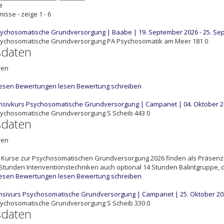
e
isse - zeige 1 - 6
ychosomatische Grundversorgung | Baabe | 19. September 2026 - 25. Se
sychosomatische Grundversorgung
PA
Psychosomatik am Meer
181
0
sdaten
ren
lesen
Bewertungen lesen
Bewertung schreiben
ensivkurs Psychosomatische Grundversorgung | Campanet | 04. Oktober 20
sychosomatische Grundversorgung
S
Scheib
443
0
sdaten
ren
Kurse zur Psychosomatischen Grundversorgung 2026 finden als Präsenzk
Stunden Intenventionstechniken auch optional 14 Stunden Balintgruppe, die
lesen
Bewertungen lesen
Bewertung schreiben
ensivurs Psychosomatische Grundversorgung | Campanet | 25. Oktober 20
sychosomatische Grundversorgung
S
Scheib
330
0
sdaten