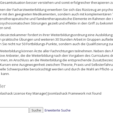
r Gesamtsituation besser verstehen und somit erfolgreicher therapieren 
en der Facharztweiterbildung erwerben Sie sich das Rüstzeug an psych
nur mit den geeigneten Medikamenten, sondern auch mit komplementären
enstherapeutische und familientherapeutische Elemente im Rahmen der 
psychosomatischen Störungen gezielt und effektiv in den Griff zu bekom
en sind.
desärztekammer fordert in ihrer Weiterbildungsordnung eine Ausbildung v
 praktische Übungen und weiteren 30 Stunden Arbeit in Gruppen aufteilen
n Sie nicht nur 50 Fortbildungs-Punkte, sondern auch die Qualifizierung 
Weiterbildung können Ärzte aller Fachrichtungen teilnehmen. Neben den 
tive Anbieter, die die Weiterbildung nach den Vorgaben des Curriculums 
nnen, im Anschluss an die Weiterbildung die entsprechende Zusatzbezeic
Kursen eine Ausgewogenheit zwischen Theorie, Praxis und Selbsterfahru
uelle Schwerpunkte berücksichtigt werden und durch die Wahl an Pflicht-
 kann.
ler
mlashack License Key Manager] Joomlashack Framework not found
Suche
Erweiterte Suche