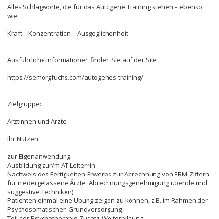
Alles Schlagworte, die für das Autogene Training stehen – ebenso
wie
Kraft – Konzentration – Ausgeglichenheit
Ausführliche Informationen finden Sie auf der Site
https://semorgfuchs.com/autogenes-training/
Zielgruppe:
Ärztinnen und Ärzte
Ihr Nutzen:
zur Eigenanwendung
Ausbildung zur/m AT Leiter*in
Nachweis des Fertigkeiten-Erwerbs zur Abrechnung von EBM-Ziffern
für niedergelassene Ärzte (Abrechnungsgenehmigung übende und
suggestive Techniken)
Patienten einmal eine Übung zeigen zu können, z.B. im Rahmen der
Psychosomatischen Grundversorgung
Teil der Psychotherapie Zusatz-Weiterbildung