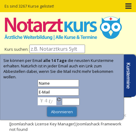
Es sind 3267 Kurse gelistet!
Kurs suchen:
Sie können per Email
alle 14 Tage
die neusten Kurstermine
Home
Kurs-Termine
Kurs-Suche
Kurstermine
erhalten. Natürlich ist in jeder Email auch ein Link zum
Abbestellen dabei, wenn Sie die Mail nicht mehr bekommen
wollen.
- Anzeige -
×
Fehler
[Joomlashack License Key Manager] Joomlashack Framework
not found