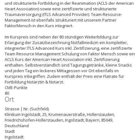
und strukturierte Fortbildung in der Reanimation (ACLS der American
Heart Association) sowie eine zertifizierte und strukturierte
Traumaversorgung (ITLS Advanced Provider). Team-Resource-
Management ist ebenfalls strukturiert mit unserem Partner
FaktorMensch in den Kurs integriert.
Im Kurspreis sind neben der 80 stündigen Weiterbildung zur
Erlangung der Zusatzbezeichnung Notfallmedizin ein kompletter,
integrierter ITLS Advanced Kurs inkl. Zertifizierung, eine zertifizierte
Team Resource Management Schulung von Faktor Mensch sowie ein
ACLS Kurs der American Heart Association inkl. Zertifizierung
enthalten. Selbstverständlich sind Tagungsgetränke, kleine Snacks
und jeden Tag ein leckeres Mittagessen vor Ort ebenfalls im
Kurspreis inbegriffen. Zudem enthält der Preis eine Flatrate für
Fortbildung Notärztin & Notarzt.
CME-Punkte
80
Ort
Strasse | Nr. (Suchfeld)
Klinikum Ingolstadt, 25, Krumenauerstraße, Hollerstauden,
Friedrichshofen-Hollerstauden, Ingolstadt, Bayern, 85049,
Deutschland
Stadt
Ingolstadt