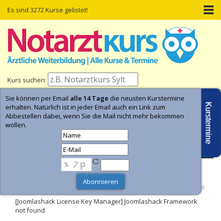
Es sind 3272 Kurse gelistet!
Kurs suchen:
Sie können per Email
alle 14 Tage
die neusten Kurstermine
Home
Kurs-Termine
Kurs-Suche
Kurstermine
erhalten. Natürlich ist in jeder Email auch ein Link zum
Abbestellen dabei, wenn Sie die Mail nicht mehr bekommen
wollen.
- Anzeige -
×
Fehler
[Joomlashack License Key Manager] Joomlashack Framework
not found