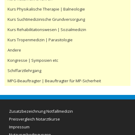
Kurs Physikalische Therapie | Balneologie
Kurs Suchtmedizinische Grundversorgung
Kurs Rehabilitationswesen | Sozialmedizin
Kurs Tropenmedizin | Parasitologie
Andere
Kongresse | Symposien etc
Schiffarztlehrgang
MPG-Beauftragter | Beauftragter für MP-Sicherheit
Zusatzbezeichnung Notfallmedizin
Preisvergleich Notarztkurse
Impressum
Aktuelle Preise (08/2016):
Nutzungsbedingungen