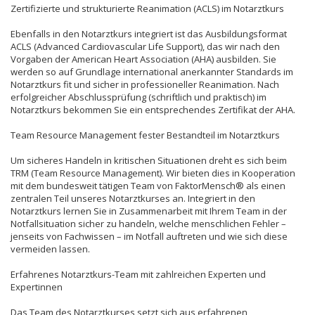
Zertifizierte und strukturierte Reanimation (ACLS) im Notarztkurs
Ebenfalls in den Notarztkurs integriert ist das Ausbildungsformat
ACLS (Advanced Cardiovascular Life Support), das wir nach den
Vorgaben der American Heart Association (AHA) ausbilden. Sie
werden so auf Grundlage international anerkannter Standards im
Notarztkurs fit und sicher in professioneller Reanimation. Nach
erfolgreicher Abschlussprüfung (schriftlich und praktisch) im
Notarztkurs bekommen Sie ein entsprechendes Zertifikat der AHA.
Team Resource Management fester Bestandteil im Notarztkurs
Um sicheres Handeln in kritischen Situationen dreht es sich beim
TRM (Team Resource Management). Wir bieten dies in Kooperation
mit dem bundesweit tätigen Team von FaktorMensch® als einen
zentralen Teil unseres Notarztkurses an. Integriert in den
Notarztkurs lernen Sie in Zusammenarbeit mit Ihrem Team in der
Notfallsituation sicher zu handeln, welche menschlichen Fehler –
jenseits von Fachwissen – im Notfall auftreten und wie sich diese
vermeiden lassen.
Erfahrenes Notarztkurs-Team mit zahlreichen Experten und
Expertinnen
Das Team des Notarztkurses setzt sich aus erfahrenen