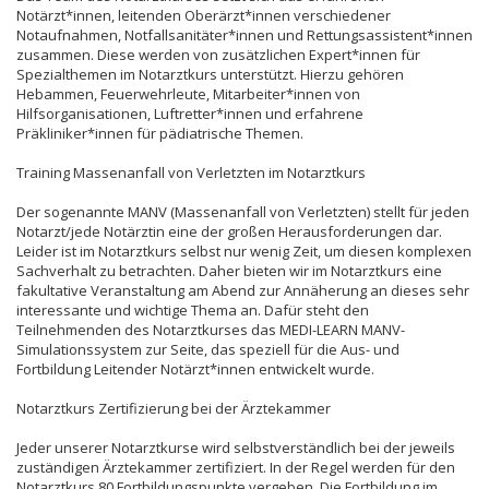
Notärzt*innen, leitenden Oberärzt*innen verschiedener
Notaufnahmen, Notfallsanitäter*innen und Rettungsassistent*innen
zusammen. Diese werden von zusätzlichen Expert*innen für
Spezialthemen im Notarztkurs unterstützt. Hierzu gehören
Hebammen, Feuerwehrleute, Mitarbeiter*innen von
Hilfsorganisationen, Luftretter*innen und erfahrene
Präkliniker*innen für pädiatrische Themen.
Training Massenanfall von Verletzten im Notarztkurs
Der sogenannte MANV (Massenanfall von Verletzten) stellt für jeden
Notarzt/jede Notärztin eine der großen Herausforderungen dar.
Leider ist im Notarztkurs selbst nur wenig Zeit, um diesen komplexen
Sachverhalt zu betrachten. Daher bieten wir im Notarztkurs eine
fakultative Veranstaltung am Abend zur Annäherung an dieses sehr
interessante und wichtige Thema an. Dafür steht den
Teilnehmenden des Notarztkurses das MEDI-LEARN MANV-
Simulationssystem zur Seite, das speziell für die Aus- und
Fortbildung Leitender Notärzt*innen entwickelt wurde.
Notarztkurs Zertifizierung bei der Ärztekammer
Jeder unserer Notarztkurse wird selbstverständlich bei der jeweils
zuständigen Ärztekammer zertifiziert. In der Regel werden für den
Notarztkurs 80 Fortbildungspunkte vergeben. Die Fortbildung im