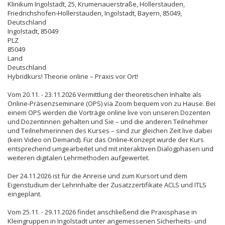
Klinikum Ingolstadt, 25, Krumenauerstraße, Hollerstauden,
Friedrichshofen-Hollerstauden, Ingolstadt, Bayern, 85049,
Deutschland
Ingolstadt
,
85049
PLZ
85049
Land
Deutschland
Hybridkurs! Theorie online – Praxis vor Ort!
Vom 20.11. - 23.11.2026 Vermittlung der theoretischen Inhalte als
Online-Präsenzseminare (OPS) via Zoom bequem von zu Hause. Bei
einem OPS werden die Vorträge online live von unseren Dozenten
und Dozentinnen gehalten und Sie – und die anderen Teilnehmer
und Teilnehmerinnen des Kurses – sind zur gleichen Zeit live dabei
(kein Video on Demand). Für das Online-Konzept wurde der Kurs
entsprechend umgearbeitet und mit interaktiven Dialogphasen und
weiteren digitalen Lehrmethoden aufgewertet.
Der 24.11.2026 ist für die Anreise und zum Kursort und dem
Eigenstudium der Lehrinhalte der Zusatzzertifikate ACLS und ITLS
eingeplant.
Vom 25.11. - 29.11.2026 findet anschließend die Praxisphase in
Kleingruppen in Ingolstadt unter angemessenen Sicherheits- und