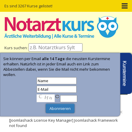
Es sind 3267 Kurse gelistet!
Kurs suchen:
Sie können per Email
alle 14 Tage
die neusten Kurstermine
Home
Kurs-Termine
Kurs-Suche
Kurstermine
erhalten. Natürlich ist in jeder Email auch ein Link zum
Abbestellen dabei, wenn Sie die Mail nicht mehr bekommen
wollen.
- Anzeige -
×
Fehler
[Joomlashack License Key Manager] Joomlashack Framework
not found