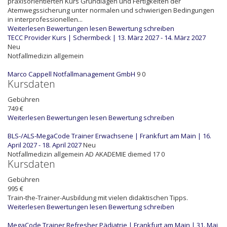
praxisorientierten Kurs Grundlagen und Fertigkeiten der
Atemwegssicherung unter normalen und schwierigen Bedingungen
in interprofessionellen...
Weiterlesen
Bewertungen lesen
Bewertung schreiben
TECC Provider Kurs | Schermbeck | 13. März 2027 - 14. März 2027
Neu
Notfallmedizin allgemein
Marco Cappell Notfallmanagement GmbH
9
0
Kursdaten
Gebühren
749 €
Weiterlesen
Bewertungen lesen
Bewertung schreiben
BLS-/ALS-MegaCode Trainer Erwachsene | Frankfurt am Main | 16.
April 2027 - 18. April 2027
Neu
Notfallmedizin allgemein
AD
AKADEMIE diemed
17
0
Kursdaten
Gebühren
995 €
Train-the-Trainer-Ausbildung mit vielen didaktischen Tipps.
Weiterlesen
Bewertungen lesen
Bewertung schreiben
MegaCode Trainer Refresher Pädiatrie | Frankfurt am Main | 31. Mai