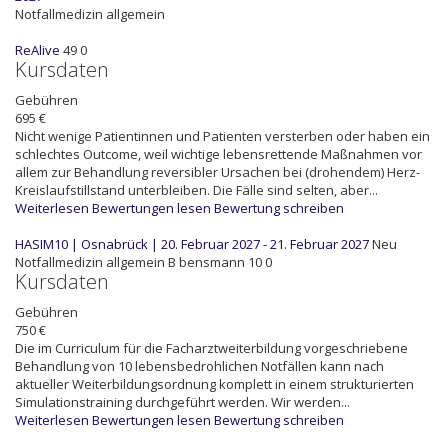
Notfallmedizin allgemein
ReAlive
49
0
Kursdaten
Gebühren
695 €
Nicht wenige Patientinnen und Patienten versterben oder haben ein
schlechtes Outcome, weil wichtige lebensrettende Maßnahmen vor
allem zur Behandlung reversibler Ursachen bei (drohendem) Herz-
Kreislaufstillstand unterbleiben. Die Fälle sind selten, aber...
Weiterlesen
Bewertungen lesen
Bewertung schreiben
HASIM10 | Osnabrück | 20. Februar 2027 - 21. Februar 2027
Neu
Notfallmedizin allgemein
B
bensmann
10
0
Kursdaten
Gebühren
750 €
Die im Curriculum für die Facharztweiterbildung vorgeschriebene
Behandlung von 10 lebensbedrohlichen Notfällen kann nach
aktueller Weiterbildungsordnung komplett in einem strukturierten
Simulationstraining durchgeführt werden. Wir werden...
Weiterlesen
Bewertungen lesen
Bewertung schreiben