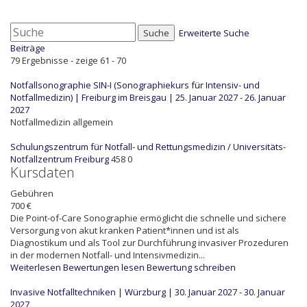
Suche
Erweiterte Suche
Beiträge
79 Ergebnisse - zeige 61 - 70
Notfallsonographie SIN-I (Sonographiekurs für Intensiv- und
Notfallmedizin) | Freiburg im Breisgau | 25. Januar 2027 - 26. Januar
2027
Notfallmedizin allgemein
Schulungszentrum für Notfall- und Rettungsmedizin / Universitäts-
Notfallzentrum Freiburg
458
0
Kursdaten
Gebühren
700 €
Die Point-of-Care Sonographie ermöglicht die schnelle und sichere
Versorgung von akut kranken Patient*innen und ist als
Diagnostikum und als Tool zur Durchführung invasiver Prozeduren
in der modernen Notfall- und Intensivmedizin...
Weiterlesen
Bewertungen lesen
Bewertung schreiben
Invasive Notfalltechniken | Würzburg | 30. Januar 2027 - 30. Januar
2027