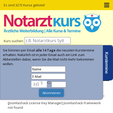
Es sind 3272 Kurse gelistet!
Kurs suchen:
Sie können per Email
alle 14 Tage
die neusten Kurstermine
Home
Kurs-Termine
Kurs-Suche
Kurstermine
erhalten. Natürlich ist in jeder Email auch ein Link zum
Abbestellen dabei, wenn Sie die Mail nicht mehr bekommen
wollen.
- Anzeige -
×
Fehler
[Joomlashack License Key Manager] Joomlashack Framework
not found