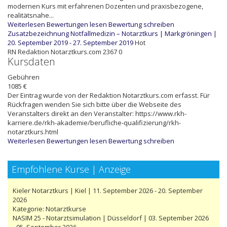
modernen Kurs mit erfahrenen Dozenten und praxisbezogene,
realitätsnahe...
Weiterlesen
Bewertungen lesen
Bewertung schreiben
Zusatzbezeichnung Notfallmedizin – Notarztkurs | Markgröningen |
20. September 2019 - 27. September 2019
Hot
RN
Redaktion Notarztkurs.com
2367
0
Kursdaten
Gebühren
1085 €
Der Eintrag wurde von der Redaktion Notarztkurs.com erfasst. Für
Rückfragen wenden Sie sich bitte über die Webseite des
Veranstalters direkt an den Veranstalter: https://www.rkh-
karriere.de/rkh-akademie/berufliche-qualifizierung/rkh-
notarztkurs.html
Weiterlesen
Bewertungen lesen
Bewertung schreiben
Empfohlene Kurse | Anzeige
Kieler Notarztkurs | Kiel | 11. September 2026 - 20. September
2026
Kategorie:
Notarztkurse
NASIM 25 - Notarztsimulation | Düsseldorf | 03. September 2026
- 05. September 2026