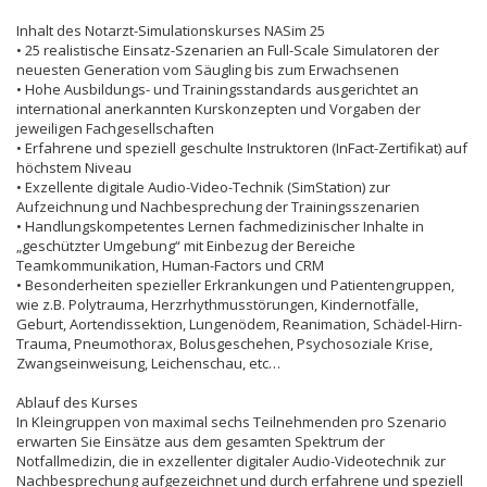
Inhalt des Notarzt-Simulationskurses NASim 25
• 25 realistische Einsatz-Szenarien an Full-Scale Simulatoren der
neuesten Generation vom Säugling bis zum Erwachsenen
• Hohe Ausbildungs- und Trainingsstandards ausgerichtet an
international anerkannten Kurskonzepten und Vorgaben der
jeweiligen Fachgesellschaften
• Erfahrene und speziell geschulte Instruktoren (InFact-Zertifikat) auf
höchstem Niveau
• Exzellente digitale Audio-Video-Technik (SimStation) zur
Aufzeichnung und Nachbesprechung der Trainingsszenarien
• Handlungskompetentes Lernen fachmedizinischer Inhalte in
„geschützter Umgebung“ mit Einbezug der Bereiche
Teamkommunikation, Human-Factors und CRM
• Besonderheiten spezieller Erkrankungen und Patientengruppen,
wie z.B. Polytrauma, Herzrhythmusstörungen, Kindernotfälle,
Geburt, Aortendissektion, Lungenödem, Reanimation, Schädel-Hirn-
Trauma, Pneumothorax, Bolusgeschehen, Psychosoziale Krise,
Zwangseinweisung, Leichenschau, etc…
Ablauf des Kurses
In Kleingruppen von maximal sechs Teilnehmenden pro Szenario
erwarten Sie Einsätze aus dem gesamten Spektrum der
Notfallmedizin, die in exzellenter digitaler Audio-Videotechnik zur
Nachbesprechung aufgezeichnet und durch erfahrene und speziell