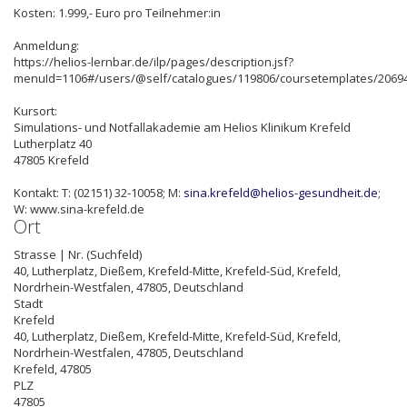
Kosten: 1.999,- Euro pro Teilnehmer:in
Anmeldung:
https://helios-lernbar.de/ilp/pages/description.jsf?
menuId=1106#/users/@self/catalogues/119806/coursetemplates/20694
Kursort:
Simulations- und Notfallakademie am Helios Klinikum Krefeld
Lutherplatz 40
47805 Krefeld
Kontakt: T: (02151) 32-10058; M:
sina.krefeld@helios-gesundheit.de
;
W: www.sina-krefeld.de
Ort
Strasse | Nr. (Suchfeld)
40, Lutherplatz, Dießem, Krefeld-Mitte, Krefeld-Süd, Krefeld,
Nordrhein-Westfalen, 47805, Deutschland
Stadt
Krefeld
40, Lutherplatz, Dießem, Krefeld-Mitte, Krefeld-Süd, Krefeld,
Nordrhein-Westfalen, 47805, Deutschland
Krefeld
,
47805
PLZ
47805