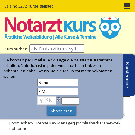
Es sind 3272 Kurse gelistet!
Kurs suchen:
Sie können per Email
alle 14 Tage
die neusten Kurstermine
Home
Kurs-Termine
Kurs-Suche
Kurstermine
erhalten. Natürlich ist in jeder Email auch ein Link zum
Abbestellen dabei, wenn Sie die Mail nicht mehr bekommen
wollen.
- Anzeige -
×
Fehler
[Joomlashack License Key Manager] Joomlashack Framework
not found