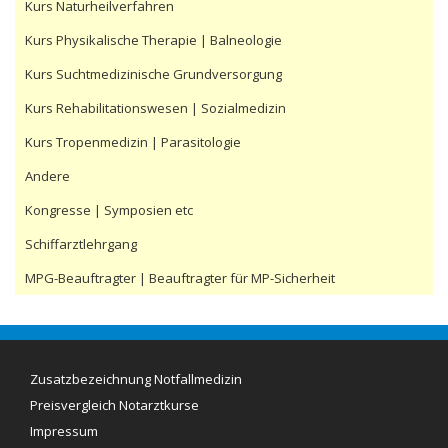
Kurs Naturheilverfahren
Kurs Physikalische Therapie | Balneologie
Kurs Suchtmedizinische Grundversorgung
Kurs Rehabilitationswesen | Sozialmedizin
Kurs Tropenmedizin | Parasitologie
Andere
Kongresse | Symposien etc
Schiffarztlehrgang
MPG-Beauftragter | Beauftragter für MP-Sicherheit
Zusatzbezeichnung Notfallmedizin
Preisvergleich Notarztkurse
Impressum
Aktuelle Preise (08/2016):