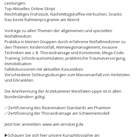
Leistungen:
Top-Aktuelles Online-Skript
Reichhaltiges Frühstück, Nachmittagskaffee mit Kuchen, Snacks
Das beste Rahmenprogramm am Abend
Vorträge zu allen Themen der allgemeinen und speziellen
Notfallmedizin
Praktika in kleinen Gruppen durch erfahrene Notfallmediziner zu
den Themen: Kindernotfall, Atemwegsmanagement, invasive
Techniken wie z. B. Thoraxdrainage und Koniotomie, Mega-Code-
Training, Schockraumsimulation, präklinische Traumaversorgung,
Immobilisation
Falldiskussionen mit aktuellen Kasuistiken
Verschiedene Sichtungsübungen zum Massenanfall von Verletzten
und Erkrankten
Die Anerkennung der Ärztekammer Westfalen-Lippe ist in allen
Bundesländern gültig.
✅Zertifizierung des Reanimation-Standards am Phantom
✅Zertifizierung der Thoraxdrainage am Schweinemodell
Jetzt hier anmelden: www.aim-arnsberg.de
▶️Schauen Sie sich hier unsere Kursphilosophie an: