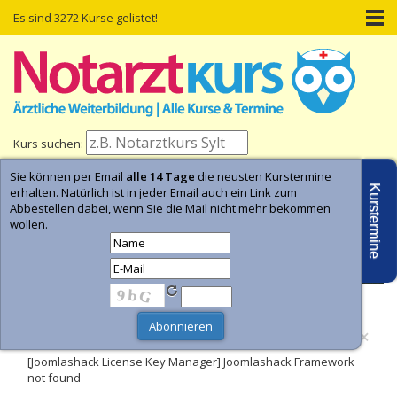
Es sind 3272 Kurse gelistet!
Kurs suchen:
Sie können per Email
alle 14 Tage
die neusten Kurstermine
Home
Kurs-Termine
Kurs-Suche
Kurstermine
erhalten. Natürlich ist in jeder Email auch ein Link zum
Abbestellen dabei, wenn Sie die Mail nicht mehr bekommen
wollen.
- Anzeige -
×
Fehler
[Joomlashack License Key Manager] Joomlashack Framework
not found