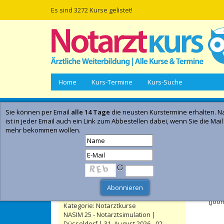
Es sind 3272 Kurse gelistet!
Home
Kurs-Termine
Kurs-Suche
Sie können per Email
alle 14 Tage
die neusten Kurstermine erhalten. Na
Empfohlene Kurse | Anzeige
ist in jeder Email auch ein Link zum Abbestellen dabei, wenn Sie die Mail
mehr bekommen wollen.
Telenotarztkurs: Curriculärer Kurs |
Kiel | 15. September 2026 - 27.
September 2026
- Anzeig
Kategorie:
Notarztkurse
Telenotarztkurs: Curriculärer Kurs |
Feh
Düsseldorf | 24. November 2026 - 06.
Dezember 2026
[Joo
Kategorie:
Notarztkurse
NASIM 25 - Notarztsimulation |
Düsseldorf | 31. August 2026 - 02.