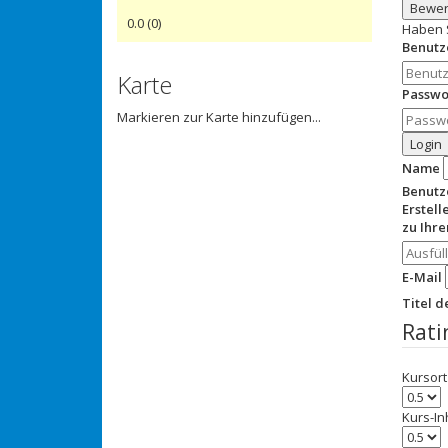
Bewer
0.0
(
0
)
Haben 
Benut
Karte
Passwo
Markieren zur Karte hinzufügen...
Login
Name
Benut
Erstell
zu Ihr
E-Mail
Titel 
Rati
Kursort
Kurs-In