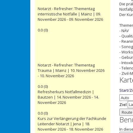
Die prä
Notarzt - Refresher: Thementag
Notfall
internistische Notfälle | Mainz | 09.
Der Kur
November 2026 - 09. November 2026
Themen
0.0
(
0
)
- NÄV
- Quali
- Reani
- Sonog
- Works
- Gebu
- Intoxi
Notarzt - Refresher: Thementag
- Telen
Trauma | Mainz | 10. November 2026
- Zivil
- 10. November 2026
Kart
0.0
(
0
)
Start/Z
Refresherkurs Notfallmedizin |
Bautzen | 14. November 2026 - 14.
November 2026
Ziel
Route
0.0
(
0
)
Ben
Kurs zur Verlängerung der Fachkunde
Leitender Notarzt | Jena | 18.
November 2026 - 18. November 2026
In dies