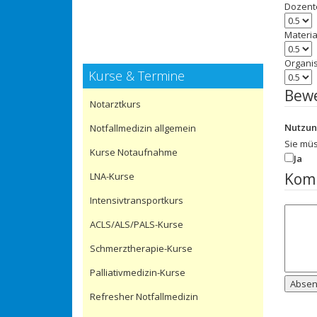
Dozent
Materia
Organi
Kurse & Termine
Bew
Notarztkurs
Nutzu
Notfallmedizin allgemein
Sie mü
Kurse Notaufnahme
Ja
Kom
LNA-Kurse
Intensivtransportkurs
ACLS/ALS/PALS-Kurse
Schmerztherapie-Kurse
Palliativmedizin-Kurse
Abse
Refresher Notfallmedizin