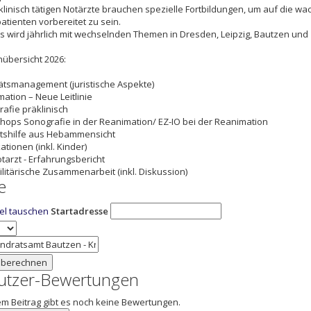
klinisch tätigen Notärzte brauchen spezielle Fortbildungen, um auf die
patienten vorbereitet zu sein.
s wird jährlich mit wechselnden Themen in Dresden, Leipzig, Bautzen un
übersicht 2026:
tätsmanagement (juristische Aspekte)
mation – Neue Leitlinie
rafie präklinisch
hops Sonografie in der Reanimation/ EZ-IO bei der Reanimation
rtshilfe aus Hebammensicht
kationen (inkl. Kinder)
otarzt - Erfahrungsbericht
-Militärische Zusammenarbeit (inkl. Diskussion)
e
iel tauschen
Startadresse
 berechnen
utzer-Bewertungen
em Beitrag gibt es noch keine Bewertungen.