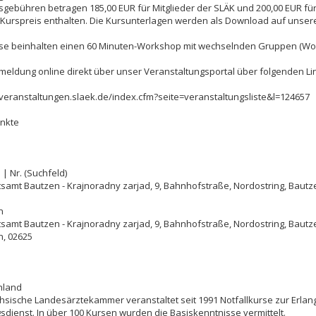
sgebühren betragen 185,00 EUR für Mitglieder der SLÄK und 200,00 EUR fü
 Kurspreis enthalten. Die Kursunterlagen werden als Download auf unserer
rse beinhalten einen 60 Minuten-Workshop mit wechselnden Gruppen (Wo
eldung online direkt über unser Veranstaltungsportal über folgenden Li
/veranstaltungen.slaek.de/index.cfm?seite=veranstaltungsliste&l=124657
nkte
 | Nr. (Suchfeld)
samt Bautzen - Krajnoradny zarjad, 9, Bahnhofstraße, Nordostring, Bautz
n
samt Bautzen - Krajnoradny zarjad, 9, Bahnhofstraße, Nordostring, Bautz
n
,
02625
hland
hsische Landesärztekammer veranstaltet seit 1991 Notfallkurse zur Erl
sdienst. In über 100 Kursen wurden die Basiskenntnisse vermittelt.