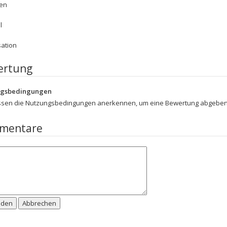
en
l
sation
ertung
ngsbedingungen
ssen die Nutzungsbedingungen anerkennen, um eine Bewertung abgeben
mentare
nden
Abbrechen