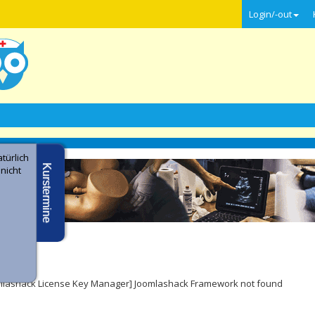
Login/-out
türlich
Kurstermine
 nicht
e -
ler
mlashack License Key Manager] Joomlashack Framework not found