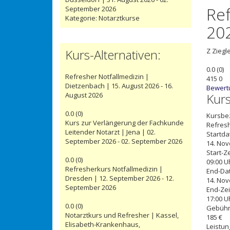
Re
September 2026
Kategorie:
Notarztkurse
20
Kurs-Alternativen:
Z
Ziegl
0.0
(
0
)
Refresher Notfallmedizin |
415
0
Dietzenbach | 15. August 2026 - 16.
Bewert
August 2026
Kur
0.0
(
0
)
Kursbe
Kurs zur Verlängerung der Fachkunde
Refresh
Leitender Notarzt | Jena | 02.
Startd
September 2026 - 02. September 2026
14. No
Start-Ze
0.0
(
0
)
09:00 U
Refresherkurs Notfallmedizin |
End-Da
Dresden | 12. September 2026 - 12.
14. No
September 2026
End-Zei
17:00 U
0.0
(
0
)
Gebüh
Notarztkurs und Refresher | Kassel,
185 €
Elisabeth-Krankenhaus,
Leistun