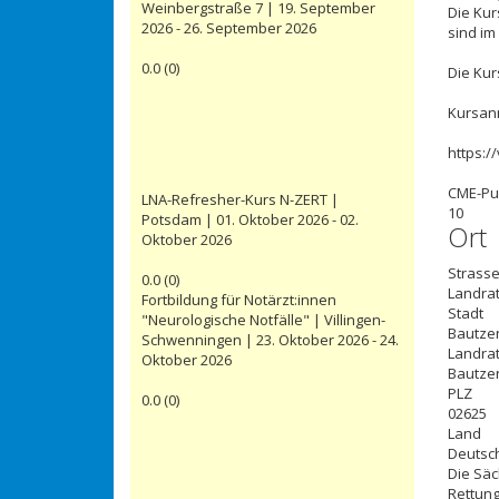
Weinbergstraße 7 | 19. September
Die Kur
2026 - 26. September 2026
sind im
0.0
(
0
)
Die Ku
Kursanm
https:/
CME-Pu
LNA-Refresher-Kurs N-ZERT |
10
Potsdam | 01. Oktober 2026 - 02.
Ort
Oktober 2026
Strasse
0.0
(
0
)
Landrat
Fortbildung für Notärzt:innen
Stadt
"Neurologische Notfälle" | Villingen-
Bautze
Schwenningen | 23. Oktober 2026 - 24.
Landrat
Oktober 2026
Bautze
PLZ
0.0
(
0
)
02625
Land
Deutsc
Die Säc
Rettung