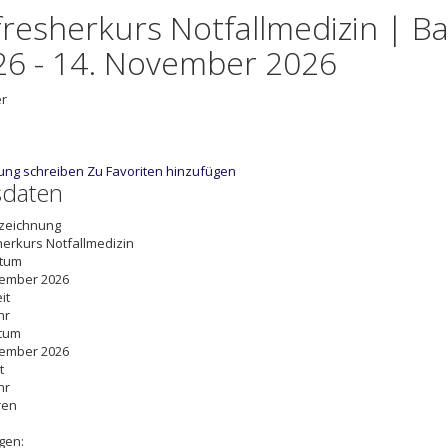
fresherkurs Notfallmedizin | B
26 - 14. November 2026
er
ung schreiben
Zu Favoriten hinzufügen
sdaten
zeichnung
erkurs Notfallmedizin
atum
vember 2026
it
hr
tum
vember 2026
t
hr
ren
gen: