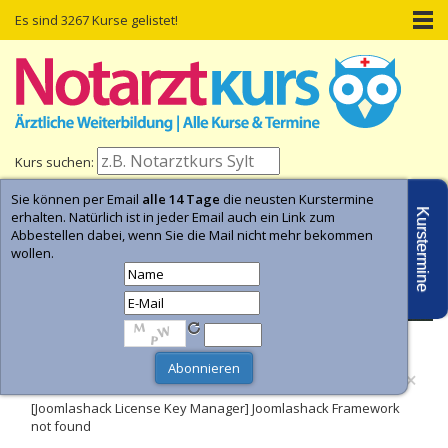
Es sind 3267 Kurse gelistet!
Kurs suchen:
Sie können per Email
alle 14 Tage
die neusten Kurstermine
Home
Kurs-Termine
Kurs-Suche
Kurstermine
erhalten. Natürlich ist in jeder Email auch ein Link zum
Abbestellen dabei, wenn Sie die Mail nicht mehr bekommen
wollen.
- Anzeige -
×
Fehler
[Joomlashack License Key Manager] Joomlashack Framework
not found