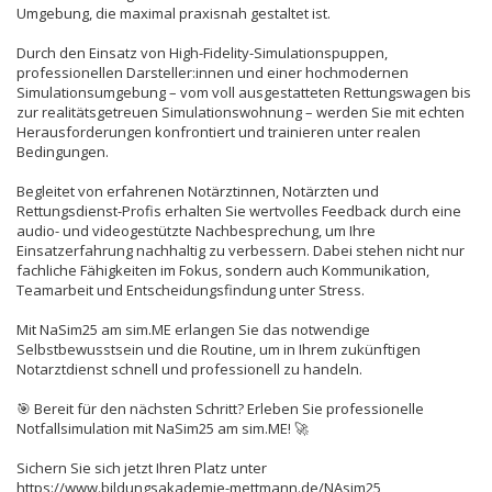
Umgebung, die maximal praxisnah gestaltet ist.
Durch den Einsatz von High-Fidelity-Simulationspuppen,
professionellen Darsteller:innen und einer hochmodernen
Simulationsumgebung – vom voll ausgestatteten Rettungswagen bis
zur realitätsgetreuen Simulationswohnung – werden Sie mit echten
Herausforderungen konfrontiert und trainieren unter realen
Bedingungen.
Begleitet von erfahrenen Notärztinnen, Notärzten und
Rettungsdienst-Profis erhalten Sie wertvolles Feedback durch eine
audio- und videogestützte Nachbesprechung, um Ihre
Einsatzerfahrung nachhaltig zu verbessern. Dabei stehen nicht nur
fachliche Fähigkeiten im Fokus, sondern auch Kommunikation,
Teamarbeit und Entscheidungsfindung unter Stress.
Mit NaSim25 am sim.ME erlangen Sie das notwendige
Selbstbewusstsein und die Routine, um in Ihrem zukünftigen
Notarztdienst schnell und professionell zu handeln.
🎯 Bereit für den nächsten Schritt? Erleben Sie professionelle
Notfallsimulation mit NaSim25 am sim.ME! 🚀
Sichern Sie sich jetzt Ihren Platz unter
https://www.bildungsakademie-mettmann.de/NAsim25