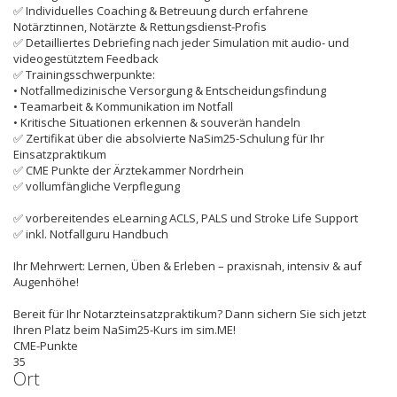
✅ Individuelles Coaching & Betreuung durch erfahrene
Notärztinnen, Notärzte & Rettungsdienst-Profis
✅ Detailliertes Debriefing nach jeder Simulation mit audio- und
videogestütztem Feedback
✅ Trainingsschwerpunkte:
• Notfallmedizinische Versorgung & Entscheidungsfindung
• Teamarbeit & Kommunikation im Notfall
• Kritische Situationen erkennen & souverän handeln
✅ Zertifikat über die absolvierte NaSim25-Schulung für Ihr
Einsatzpraktikum
✅ CME Punkte der Ärztekammer Nordrhein
✅ vollumfängliche Verpflegung
✅ vorbereitendes eLearning ACLS, PALS und Stroke Life Support
✅ inkl. Notfallguru Handbuch
Ihr Mehrwert: Lernen, Üben & Erleben – praxisnah, intensiv & auf
Augenhöhe!
Bereit für Ihr Notarzteinsatzpraktikum? Dann sichern Sie sich jetzt
Ihren Platz beim NaSim25-Kurs im sim.ME!
CME-Punkte
35
Ort