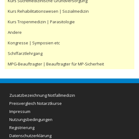
Kurs Suchtmedizinische Grundversorgung
Kurs Rehabilitationswesen | Sozialmedizin
Kurs Tropenmedizin | Parasitologie
Andere
Kongresse | Symposien etc
Schiffarztlehrgang
MPG-Beauftragter | Beauftragter für MP-Sicherheit
Zusatzbezeichnung Notfallmedizin
Preisvergleich Notarztkurse
Impressum
Aktuelle Preise (08/2016):
Nutzungsbedingungen
Notarztkurs Sylt (proMEDITA): 695 Euro
Notarztkurs Rügen (Doktrain): 699 Euro
Registrierung
Notarztkurs Sylt (MDHorizonte): 795 Euro
Datenschutzerklärung
Notarztkurs Heidelberg: 800 Euro