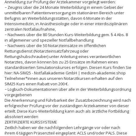
Anmeldung zur Prüfung der Ärztekammer vorgelegt werden:
− Zeugnis über die 24 Monate Weiterbildung in einem Gebiet der
unmittelbaren Patientenversorgung im stationären Bereich unter
Befugnis an Weiterbildungsstätten, davon 6 Monate in der
Intensivmedizin, in Anästhesiologie oder in einer interdisziplinären
zentralen Notfallaufnahme,
− Nachweis über die 80 Stunden Kurs-Weiterbildung gem. § 4 Abs. 8
in allgemeiner und spezieller Notfallbehandlung
− Nachweis über die 50 Notarzteinsätze im öffentlichen
Rettungsdienst (Notarzteinsatzfahrzeug oder
Rettungshubschrauber) unter Anleitung eines verantwortlichen
Notarztes, davon können bis zu 25 Einsätze im Rahmen eines
standardisierten Simulationskurses erfolgen. Diesen Kurs finden Sie
hier: NA-SIM25 - Notfallakademie GmbH | medizin-akademie.shop
Teilnehmer*innen aus unseren Notarztkursen erhalten auf den
SIM25 Kurs einen Rabatt von 200 €.
− Logbuch-Dokumentationen über alle in der Weiterbildungsordnung
vorgegebenen
Die Anerkennung und Führbarkeit der Zusatzbezeichnung wird nach
erfolgreicher Prüfung vor der zuständigen Ärztekammer von dieser
erteilt. Diese Kurs-Weiterbildung kann auch als ärztliche Fortbildung
absolviert werden
ZERTIFIZIERTE KURSSYSTEME
Zeitlich haben wir die nachfolgenden Lehrgänge vor oder nach
ihrem 6 tägigen Präsenzteil eingeplant: ACLS und/oder PALS. Diese