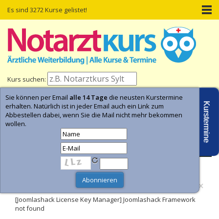
Es sind 3272 Kurse gelistet!
Kurs suchen:
Sie können per Email
alle 14 Tage
die neusten Kurstermine
Home
Kurs-Termine
Kurs-Suche
Kurstermine
erhalten. Natürlich ist in jeder Email auch ein Link zum
Abbestellen dabei, wenn Sie die Mail nicht mehr bekommen
wollen.
- Anzeige -
×
Fehler
[Joomlashack License Key Manager] Joomlashack Framework
not found