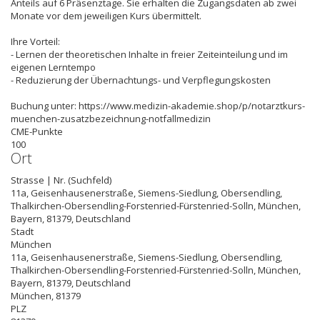
Anteils auf 6 Präsenztage. Sie erhalten die Zugangsdaten ab zwei
Monate vor dem jeweiligen Kurs übermittelt.
Ihre Vorteil:
- Lernen der theoretischen Inhalte in freier Zeiteinteilung und im
eigenen Lerntempo
- Reduzierung der Übernachtungs- und Verpflegungskosten
Buchung unter: https://www.medizin-akademie.shop/p/notarztkurs-
muenchen-zusatzbezeichnung-notfallmedizin
CME-Punkte
100
Ort
Strasse | Nr. (Suchfeld)
11a, Geisenhausenerstraße, Siemens-Siedlung, Obersendling,
Thalkirchen-Obersendling-Forstenried-Fürstenried-Solln, München,
Bayern, 81379, Deutschland
Stadt
München
11a, Geisenhausenerstraße, Siemens-Siedlung, Obersendling,
Thalkirchen-Obersendling-Forstenried-Fürstenried-Solln, München,
Bayern, 81379, Deutschland
München
,
81379
PLZ