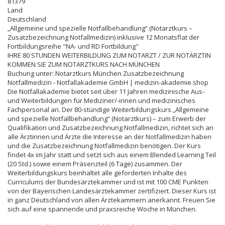
81379
Land
Deutschland
„Allgemeine und spezielle Notfallbehandlung“ (Notarztkurs –
Zusatzbezeichnung Notfallmedizin) inklusive 12 Monatsflat der
Fortbildungsreihe "NA- und RD Fortbildung"
IHRE 80 STUNDEN WEITERBILDUNG ZUM NOTARZT / ZUR NOTÄRZTIN
KOMMEN SIE ZUM NOTARZTKURS NACH MÜNCHEN
Buchung unter: Notarztkurs München Zusatzbezeichnung
Notfallmedizin - Notfallakademie GmbH | medizin-akademie.shop
Die Notfallakademie bietet seit über 11 Jahren medizinische Aus-
und Weiterbildungen für Mediziner/-innen und medizinisches
Fachpersonal an. Der 80-stündige Weiterbildungskurs „Allgemeine
und spezielle Notfallbehandlung“ (Notarztkurs) – zum Erwerb der
Qualifikation und Zusatzbezeichnung Notfallmedizin, richtet sich an
alle Ärztinnen und Ärzte die Interesse an der Notfallmedizin haben
und die Zusatzbezeichnung Notfallmedizin benötigen. Der Kurs
findet 4x im Jahr statt und setzt sich aus einem Blended Learning Teil
(20 Std.) sowie einem Präsenzteil (6 Tage) zusammen. Der
Weiterbildungskurs beinhaltet alle geforderten Inhalte des
Curriculums der Bundesärztekammer und ist mit 100 CME Punkten
von der Bayerischen Landesärztekammer zertifiziert. Dieser Kurs ist
in ganz Deutschland von allen Ärztekammern anerkannt. Freuen Sie
sich auf eine spannende und praxsreiche Woche in München.