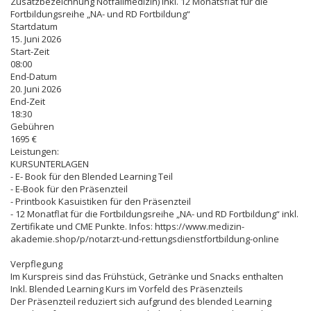
Zusatzbezeichnung Notfallmedizin) inkl. 12 Monatsflat für die
Fortbildungsreihe „NA- und RD Fortbildung“
Startdatum
15. Juni 2026
Start-Zeit
08:00
End-Datum
20. Juni 2026
End-Zeit
18:30
Gebühren
1695 €
Leistungen:
KURSUNTERLAGEN
- E- Book für den Blended Learning Teil
- E-Book für den Präsenzteil
- Printbook Kasuistiken für den Präsenzteil
- 12 Monatflat für die Fortbildungsreihe „NA- und RD Fortbildung“ inkl.
Zertifikate und CME Punkte. Infos: https://www.medizin-
akademie.shop/p/notarzt-und-rettungsdienstfortbildung-online
Verpflegung
Im Kurspreis sind das Frühstück, Getränke und Snacks enthalten
Inkl. Blended Learning Kurs im Vorfeld des Präsenzteils
Der Präsenzteil reduziert sich aufgrund des blended Learning