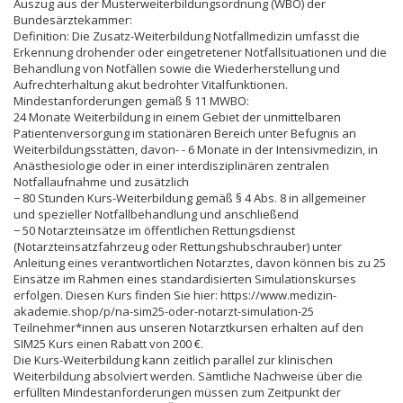
Auszug aus der Musterweiterbildungsordnung (WBO) der
Bundesärztekammer:
Definition: Die Zusatz-Weiterbildung Notfallmedizin umfasst die
Erkennung drohender oder eingetretener Notfallsituationen und die
Behandlung von Notfällen sowie die Wiederherstellung und
Aufrechterhaltung akut bedrohter Vitalfunktionen.
Mindestanforderungen gemäß § 11 MWBO:
24 Monate Weiterbildung in einem Gebiet der unmittelbaren
Patientenversorgung im stationären Bereich unter Befugnis an
Weiterbildungsstätten, davon- - 6 Monate in der Intensivmedizin, in
Anästhesiologie oder in einer interdisziplinären zentralen
Notfallaufnahme und zusätzlich
− 80 Stunden Kurs-Weiterbildung gemäß § 4 Abs. 8 in allgemeiner
und spezieller Notfallbehandlung und anschließend
− 50 Notarzteinsätze im öffentlichen Rettungsdienst
(Notarzteinsatzfahrzeug oder Rettungshubschrauber) unter
Anleitung eines verantwortlichen Notarztes, davon können bis zu 25
Einsätze im Rahmen eines standardisierten Simulationskurses
erfolgen. Diesen Kurs finden Sie hier: https://www.medizin-
akademie.shop/p/na-sim25-oder-notarzt-simulation-25
Teilnehmer*innen aus unseren Notarztkursen erhalten auf den
SIM25 Kurs einen Rabatt von 200 €.
Die Kurs-Weiterbildung kann zeitlich parallel zur klinischen
Weiterbildung absolviert werden. Sämtliche Nachweise über die
erfüllten Mindestanforderungen müssen zum Zeitpunkt der