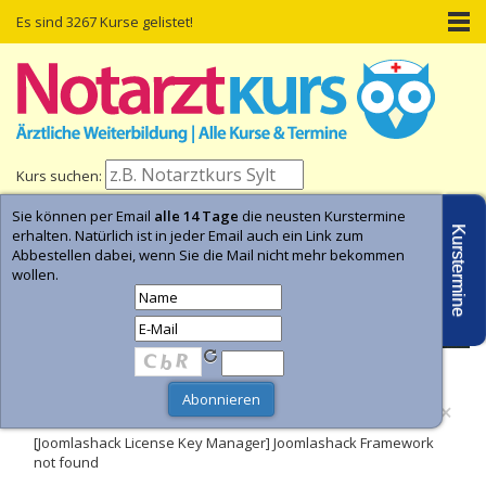
Es sind 3267 Kurse gelistet!
Kurs suchen:
Sie können per Email
alle 14 Tage
die neusten Kurstermine
Home
Kurs-Termine
Kurs-Suche
Kurstermine
erhalten. Natürlich ist in jeder Email auch ein Link zum
Abbestellen dabei, wenn Sie die Mail nicht mehr bekommen
wollen.
- Anzeige -
×
Fehler
[Joomlashack License Key Manager] Joomlashack Framework
not found