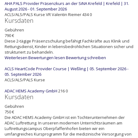
AHA PALS Provider Präsenzkurs an der SiNA Krefeld | Krefeld | 31.
August 2026 - 01. September 2026
ACLS/ALS/PALS Kurse
VR
Valentin Riemer
434
0
Kursdaten
Gebühren
790 €
Diese 2-tägige Präsenzschulung befähigt Fachkräfte aus Klinik und
Rettungsdienst, Kinder in lebensbedrohlichen Situationen sicher und
strukturiert zu behandeln.
Weiterlesen
Bewertungen lesen
Bewertung schreiben
ACLS HeartCode Provider Course | Weßling | 05. September 2026 -
05. September 2026
ACLS/ALS/PALS Kurse
ADAC HEMS Academy GmbH
216
0
Kursdaten
Gebühren
750 €
Die ADAC HEMS Academy GmbH ist ein Tochterunternehmen der
ADAC Luftrettung. In unseren modernen Unterrichtsräumen am
Luftrettungscampus Oberpfaffenhofen bieten wir ein
umfangreiches Kursprogramm für die medizinische Versorgung von