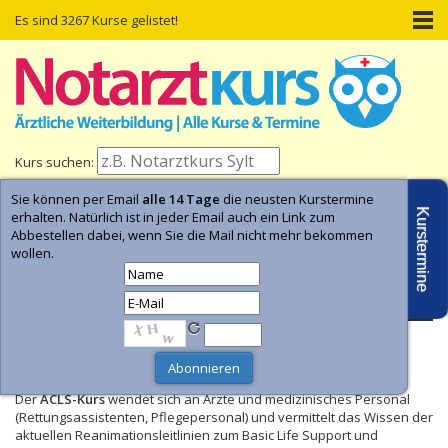
Es sind 3267 Kurse gelistet!
Kurs suchen:
Sie können per Email
alle 14 Tage
die neusten Kurstermine
Home
Kurs-Termine
Kurs-Suche
Kurstermine
erhalten. Natürlich ist in jeder Email auch ein Link zum
Abbestellen dabei, wenn Sie die Mail nicht mehr bekommen
wollen.
- Anzeige -
ACLS-Kurs
Der
ACLS-Kurs
wendet sich an Ärzte und medizinisches Personal
(Rettungsassistenten, Pflegepersonal) und vermittelt das Wissen der
aktuellen Reanimationsleitlinien zum Basic Life Support und