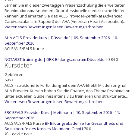
Lernen Sie in dieser zweitägigen Präsenzschulung die erweiterten
Reanimationsmaßnahmen für professionelle medizinische Helfer
kennen und erhalten Sie das ACLS Provider-Zertifikat (Advanced
Cardivascular Life Support) der AHA (American Heart Association)....
Weiterlesen
Bewertungen lesen
Bewertung schreiben
AHA ACLS-Providerkurs | Düsseldof | 09. September 2026 - 10.
September 2026
ACLS/ALS/PALS Kurse
NOTARZT-training.de | DRK-Bildungszentrum Düsseldorf
384
0
Kursdaten
Gebühren
695 €
ACLS - strukturierte Fortbildung mit dem AHA-Effekt! Mit den original
AHA Provider-Kursen haben Sie die Chance, das Thema Reanimation
unter aktuellen Guidelines intensiv zu trainieren und strukturierte...
Weiterlesen
Bewertungen lesen
Bewertung schreiben
ERC EPALS Provider Kurs | Mettmann | 10. September 2026 - 11.
September 2026
ACLS/ALS/PALS Kurse
BF
Bildungsakademie für Gesundheits und
Sozialberufe des Kreises Mettmann GmbH
70
0
Kursdaten