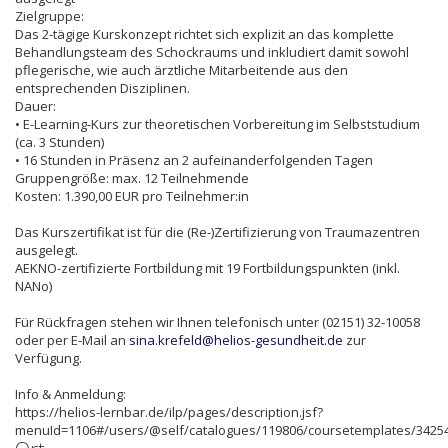
Zielgruppe:
Das 2-tägige Kurskonzept richtet sich explizit an das komplette
Behandlungsteam des Schockraums und inkludiert damit sowohl
pflegerische, wie auch ärztliche Mitarbeitende aus den
entsprechenden Disziplinen.
Dauer:
• E-Learning-Kurs zur theoretischen Vorbereitung im Selbststudium
(ca. 3 Stunden)
• 16 Stunden in Präsenz an 2 aufeinanderfolgenden Tagen
Gruppengröße: max. 12 Teilnehmende
Kosten: 1.390,00 EUR pro Teilnehmer:in
Das Kurszertifikat ist für die (Re-)Zertifizierung von Traumazentren
ausgelegt.
AEKNO-zertifizierte Fortbildung mit 19 Fortbildungspunkten (inkl.
NANo)
Für Rückfragen stehen wir Ihnen telefonisch unter (02151) 32-10058
oder per E-Mail an
sina.krefeld@helios-gesundheit.de
zur
Verfügung.
Info & Anmeldung:
https://helios-lernbar.de/ilp/pages/description.jsf?
menuId=1106#/users/@self/catalogues/119806/coursetemplates/34254