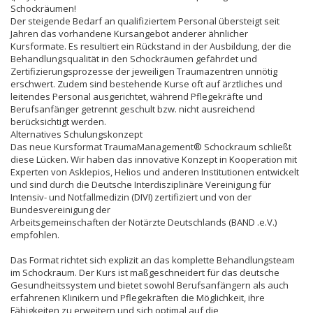
Schockräumen!
Der steigende Bedarf an qualifiziertem Personal übersteigt seit
Jahren das vorhandene Kursangebot anderer ähnlicher
Kursformate. Es resultiert ein Rückstand in der Ausbildung, der die
Behandlungsqualität in den Schockräumen gefährdet und
Zertifizierungsprozesse der jeweiligen Traumazentren unnötig
erschwert. Zudem sind bestehende Kurse oft auf ärztliches und
leitendes Personal ausgerichtet, während Pflegekräfte und
Berufsanfänger getrennt geschult bzw. nicht ausreichend
berücksichtigt werden.
Alternatives Schulungskonzept
Das neue Kursformat TraumaManagement® Schockraum schließt
diese Lücken. Wir haben das innovative Konzept in Kooperation mit
Experten von Asklepios, Helios und anderen Institutionen entwickelt
und sind durch die Deutsche Interdisziplinäre Vereinigung für
Intensiv- und Notfallmedizin (DIVI) zertifiziert und von der
Bundesvereinigung der
Arbeitsgemeinschaften der Notärzte Deutschlands (BAND .e.V.)
empfohlen.
Das Format richtet sich explizit an das komplette Behandlungsteam
im Schockraum. Der Kurs ist maßgeschneidert für das deutsche
Gesundheitssystem und bietet sowohl Berufsanfängern als auch
erfahrenen Klinikern und Pflegekräften die Möglichkeit, ihre
Fähigkeiten zu erweitern und sich optimal auf die