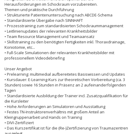
Herausforderungen im Schockraum vorzubereiten.
Themen und praktische Durchführung
• Strukturierte Patientenuntersuchung nach ABCDE-Schema
• Standardisierte Übergabe nach SINNHAFT
• Prozesstraining zum standardisierten Schockraummanagement
• Leitlinienupdates der relevanten Krankheitsbilder
• Team Resource Management und Teamaansatz
• Skillstraining zu den benötigten Fertigkeiten inkl. Thoraxdrainage,
Koniotomie, etc...
• Full-Scale Simulationen der relevanten Krankheitsbilder mit
professionellem Videodebriefing
Unser Angebot
• Prelearning: multimedial aufbereitetes Basiswissen und Updates
• Kursdauer: E-Learning-Kurs zur theoretischen Vorbereitung (ca. 3
Stunden) sowie 16 Stunden in Präsenz an 2 aufeinanderfolgenden
Tagen
• Standardisierte Ausbildung der Trainer incl. Zusatzqualifikation für
die Kursleiter
• Hohe Anforderungen an Simulatoren und Ausstattung
• Festes TN-Instruktorenverhältnis mit großem Anteil an
Kleingruppenarbeit und Hands on Training
• DIVI-Zertifiziert
• Das Kurszertifikat ist für die (Re-)Zertifizierung von Traumazentren
ausgelegt