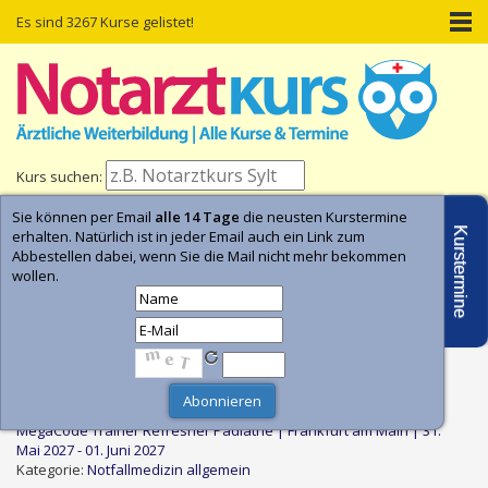
Es sind 3267 Kurse gelistet!
Kurs suchen:
Sie können per Email
alle 14 Tage
die neusten Kurstermine
Home
Kurs-Termine
Kurs-Suche
Kurstermine
erhalten. Natürlich ist in jeder Email auch ein Link zum
Abbestellen dabei, wenn Sie die Mail nicht mehr bekommen
wollen.
Neueste Kurseinträge
MegaCode Trainer Refresher Pädiatrie | Frankfurt am Main | 31.
Mai 2027 - 01. Juni 2027
Kategorie:
Notfallmedizin allgemein