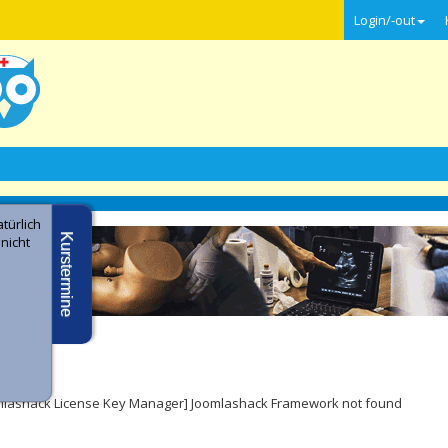
Login/-out
türlich
Kurstermine
 nicht
e -
ler
mlashack License Key Manager] Joomlashack Framework not found