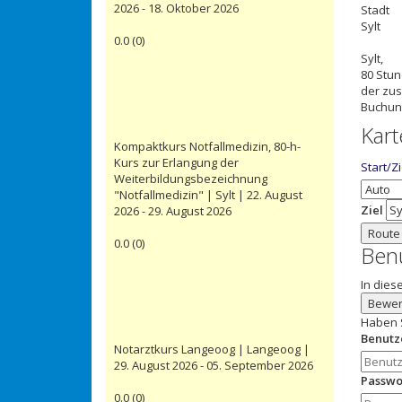
2026 - 18. Oktober 2026
Stadt
Sylt
0.0
(
0
)
Sylt
,
80 Stu
der zus
Buchun
Kart
Kompaktkurs Notfallmedizin, 80-h-
Kurs zur Erlangung der
Start/Z
Weiterbildungsbezeichnung
"Notfallmedizin" | Sylt | 22. August
Ziel
2026 - 29. August 2026
Route
0.0
(
0
)
Ben
In dies
Bewer
Haben 
Benut
Notarztkurs Langeoog | Langeoog |
29. August 2026 - 05. September 2026
Passwo
0.0
(
0
)