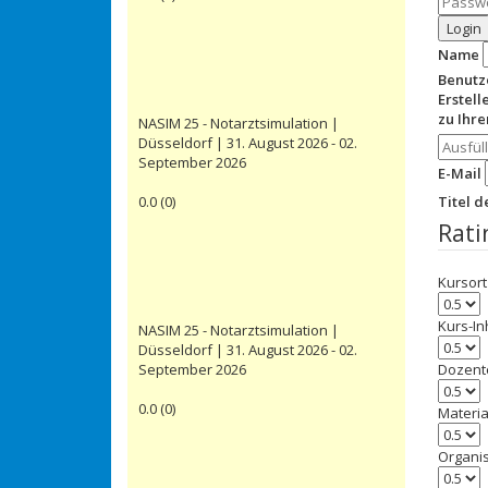
Login
Name
Benut
Erstell
zu Ihr
NASIM 25 - Notarztsimulation |
Düsseldorf | 31. August 2026 - 02.
September 2026
E-Mail
0.0
(
0
)
Titel 
Rati
Kursort
Kurs-In
NASIM 25 - Notarztsimulation |
Düsseldorf | 31. August 2026 - 02.
September 2026
Dozent
0.0
(
0
)
Materia
Organi