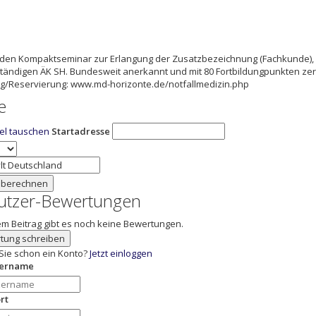
nden Kompaktseminar zur Erlangung der Zusatzbezeichnung (Fachkunde),
tändigen ÄK SH. Bundesweit anerkannt und mit 80 Fortbildungpunkten zerti
g/Reservierung: www.md-horizonte.de/notfallmedizin.php
e
iel tauschen
Startadresse
 berechnen
utzer-Bewertungen
em Beitrag gibt es noch keine Bewertungen.
tung schreiben
Sie schon ein Konto?
Jetzt einloggen
zername
rt