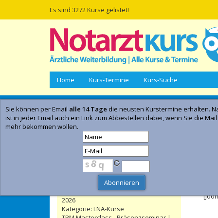
Es sind 3272 Kurse gelistet!
Home
Kurs-Termine
Kurs-Suche
Sie können per Email
alle 14 Tage
die neusten Kurstermine erhalten. Na
Empfohlene Kurse | Anzeige
ist in jeder Email auch ein Link zum Abbestellen dabei, wenn Sie die Mail
mehr bekommen wollen.
Notarztkurs Ingolstadt | Ingolstadt |
20. November 2026 - 29. November
2026
- Anzeig
Kategorie:
Notarztkurse
Leitender Notarzt - LNA / Orgl Kurs
Feh
Online-Präsenzseminar | Düsseldorf
| 07. November 2026 - 15. November
[Joo
2026
Kategorie:
LNA-Kurse
TRM Masterclass - Präsenzseminar |