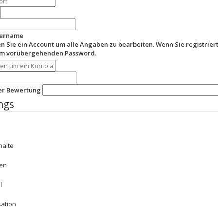
zername
en Sie ein Account um alle Angaben zu bearbeiten. Wenn Sie registriert
em vorübergehenden Password.
der Bewertung
ngs
halte
en
l
sation