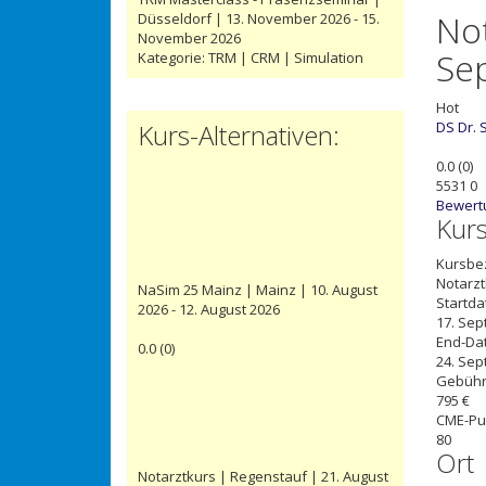
Not
Düsseldorf | 13. November 2026 - 15.
November 2026
Se
Kategorie:
TRM | CRM | Simulation
Hot
Kurs-Alternativen:
DS
Dr. 
0.0
(
0
)
5531
0
Bewert
Kur
Kursbe
Notarzt
NaSim 25 Mainz | Mainz | 10. August
Startd
2026 - 12. August 2026
17. Se
End-Da
0.0
(
0
)
24. Se
Gebüh
795 €
CME-Pu
80
Ort
Notarztkurs | Regenstauf | 21. August