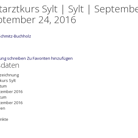
arztkurs Sylt | Sylt | Septembe
ptember 24, 2016
Schmitz-Buchholz
ung schreiben
Zu Favoriten hinzufügen
sdaten
zeichnung
kurs Sylt
atum
ptember 2016
tum
ptember 2016
ren
nkte