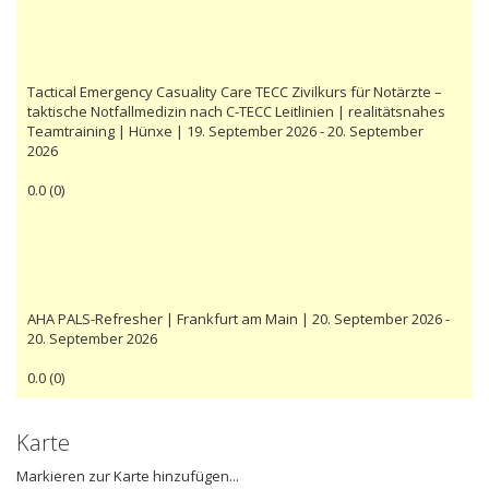
Tactical Emergency Casuality Care TECC Zivilkurs für Notärzte –
taktische Notfallmedizin nach C-TECC Leitlinien | realitätsnahes
Teamtraining | Hünxe | 19. September 2026 - 20. September
2026
0.0
(
0
)
AHA PALS-Refresher | Frankfurt am Main | 20. September 2026 -
20. September 2026
0.0
(
0
)
Karte
Markieren zur Karte hinzufügen...