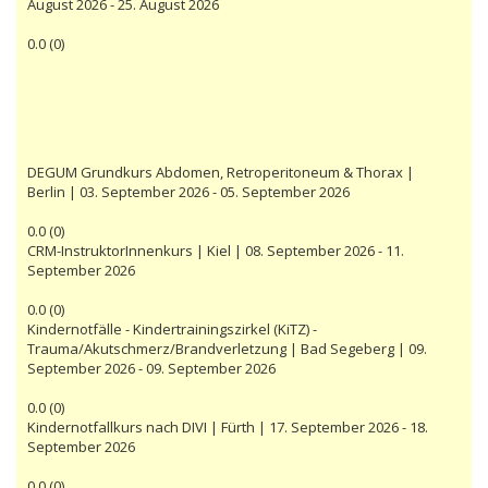
August 2026 - 25. August 2026
0.0
(
0
)
DEGUM Grundkurs Abdomen, Retroperitoneum & Thorax |
Berlin | 03. September 2026 - 05. September 2026
0.0
(
0
)
CRM-InstruktorInnenkurs | Kiel | 08. September 2026 - 11.
September 2026
0.0
(
0
)
Kindernotfälle - Kindertrainingszirkel (KiTZ) -
Trauma/Akutschmerz/Brandverletzung | Bad Segeberg | 09.
September 2026 - 09. September 2026
0.0
(
0
)
Kindernotfallkurs nach DIVI | Fürth | 17. September 2026 - 18.
September 2026
0.0
(
0
)