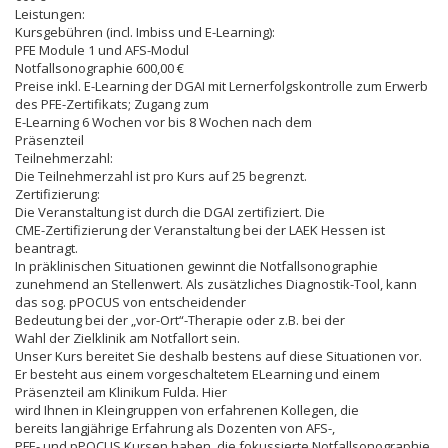
Leistungen:
Kursgebühren (incl. Imbiss und E-Learning):
PFE Module 1 und AFS-Modul
Notfallsonographie 600,00 €
Preise inkl. E-Learning der DGAI mit Lernerfolgskontrolle zum Erwerb
des PFE-Zertifikats; Zugang zum
E-Learning 6 Wochen vor bis 8 Wochen nach dem
Präsenzteil
Teilnehmerzahl:
Die Teilnehmerzahl ist pro Kurs auf 25 begrenzt.
Zertifizierung:
Die Veranstaltung ist durch die DGAI zertifiziert. Die
CME-Zertifizierung der Veranstaltung bei der LAEK Hessen ist
beantragt.
In präklinischen Situationen gewinnt die Notfallsonographie
zunehmend an Stellenwert. Als zusätzliches Diagnostik-Tool, kann
das sog. pPOCUS von entscheidender
Bedeutung bei der „vor-Ort“-Therapie oder z.B. bei der
Wahl der Zielklinik am Notfallort sein.
Unser Kurs bereitet Sie deshalb bestens auf diese Situationen vor.
Er besteht aus einem vorgeschaltetem ELearning und einem
Präsenzteil am Klinikum Fulda. Hier
wird Ihnen in Kleingruppen von erfahrenen Kollegen, die
bereits langjährige Erfahrung als Dozenten von AFS-,
PFE- und pPOCUS Kursen haben, die fokussierte Notfallsonographie