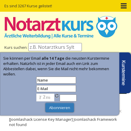
Es sind 3267 Kurse gelistet!
Kurs suchen:
Sie können per Email
alle 14 Tage
die neusten Kurstermine
Home
Kurs-Termine
Kurs-Suche
Kurstermine
erhalten. Natürlich ist in jeder Email auch ein Link zum
Abbestellen dabei, wenn Sie die Mail nicht mehr bekommen
wollen.
- Anzeige -
×
Fehler
[Joomlashack License Key Manager] Joomlashack Framework
not found