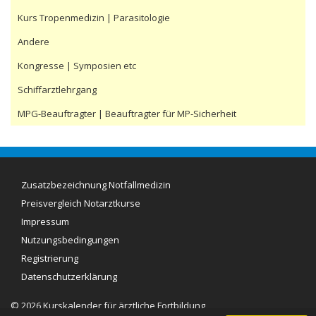
Kurs Tropenmedizin | Parasitologie
Andere
Kongresse | Symposien etc
Schiffarztlehrgang
MPG-Beauftragter | Beauftragter für MP-Sicherheit
Zusatzbezeichnung Notfallmedizin
Preisvergleich Notarztkurse
Impressum
Aktuelle Preise (08/2016):
Nutzungsbedingungen
Notarztkurs Sylt (proMEDITA): 695 Euro
Notarztkurs Rügen (Doktrain): 699 Euro
Registrierung
Notarztkurs Sylt (MDHorizonte): 795 Euro
Datenschutzerklärung
Notarztkurs Heidelberg: 800 Euro
Notarztkurs Langenargen: 850 Euro
Notarztkurs Freiburg: 900
© 2026 Kurskalender für ärztliche Fortbildung