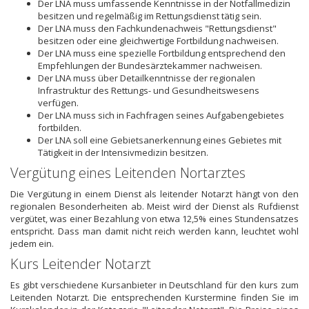
Der LNA muss umfassende Kenntnisse in der Notfallmedizin
besitzen und regelmäßig im Rettungsdienst tätig sein.
Der LNA muss den Fachkundenachweis "Rettungsdienst"
besitzen oder eine gleichwertige Fortbildung nachweisen.
Der LNA muss eine spezielle Fortbildung entsprechend den
Empfehlungen der Bundesärztekammer nachweisen.
Der LNA muss über Detailkenntnisse der regionalen
Infrastruktur des Rettungs- und Gesundheitswesens
verfügen.
Der LNA muss sich in Fachfragen seines Aufgabengebietes
fortbilden.
Der LNA soll eine Gebietsanerkennung eines Gebietes mit
Tätigkeit in der Intensivmedizin besitzen.
Vergütung eines Leitenden Nortarztes
Die Vergütung in einem Dienst als leitender Notarzt hängt von den
regionalen Besonderheiten ab. Meist wird der Dienst als Rufdienst
vergütet, was einer Bezahlung von etwa 12,5% eines Stundensatzes
entspricht. Dass man damit nicht reich werden kann, leuchtet wohl
jedem ein.
Kurs Leitender Notarzt
Es gibt verschiedene Kursanbieter in Deutschland für den kurs zum
Leitenden Notarzt. Die entsprechenden Kurstermine finden Sie im